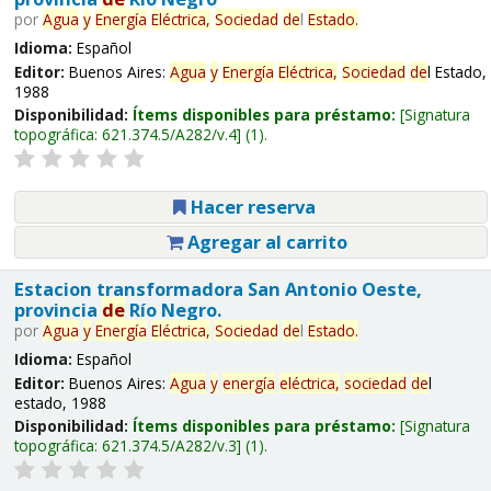
por
Agua
y
Energía
Eléctrica,
Sociedad
de
l
Estado.
Idioma:
Español
Editor:
Buenos Aires:
Agua
y
Energía
Eléctrica,
Sociedad
de
l Estado,
1988
Disponibilidad:
Ítems disponibles para préstamo:
Signatura
topográfica:
621.374.5/A282/v.4
(1).
Hacer reserva
Agregar al carrito
Estacion transformadora San Antonio Oeste,
provincia
de
Río Negro.
por
Agua
y
Energía
Eléctrica,
Sociedad
de
l
Estado.
Idioma:
Español
Editor:
Buenos Aires:
Agua
y
energía
eléctrica,
sociedad
de
l
estado, 1988
Disponibilidad:
Ítems disponibles para préstamo:
Signatura
topográfica:
621.374.5/A282/v.3
(1).