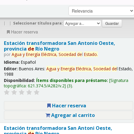
|
|
Seleccionar títulos para:
Hacer reserva
Estación transformadora San Antonio Oeste,
provincia
de
Río Negro
por
Agua
y
Energía
Eléctrica,
Sociedad
de
l
Estado.
Idioma:
Español
Editor:
Buenos Aires:
Agua
y
Energía
Eléctrica,
Sociedad
de
l Estado,
1988
Disponibilidad:
Ítems disponibles para préstamo:
Signatura
topográfica:
621.374.5/A282/v.2
(3).
Hacer reserva
Agregar al carrito
Estación transformadora San Antoni Oeste,
provincia
de
Río Negro