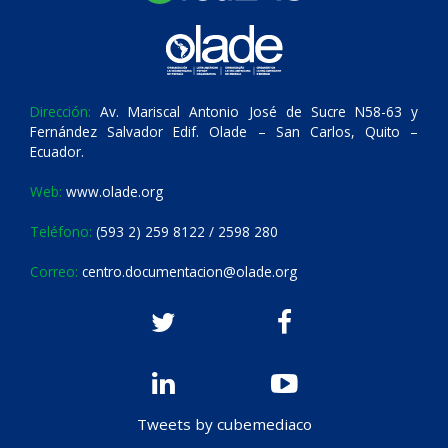
Dirección:
Av. Mariscal Antonio José de Sucre N58-63 y
Fernández Salvador Edif. Olade – San Carlos, Quito –
Ecuador.
Web:
www.olade.org
Teléfono:
(593 2) 259 8122 / 2598 280
Correo:
centro.documentacion@olade.org
Tweets by cubemediaco