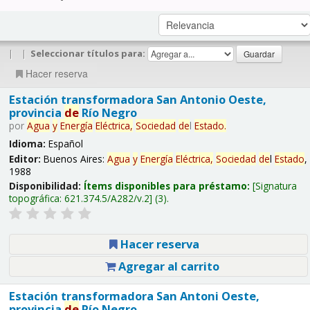
|
|
Seleccionar títulos para:
Hacer reserva
Estación transformadora San Antonio Oeste,
provincia
de
Río Negro
por
Agua
y
Energía
Eléctrica,
Sociedad
de
l
Estado
.
Idioma:
Español
Editor:
Buenos Aires:
Agua
y
Energía
Eléctrica,
Sociedad
de
l
Estado
,
1988
Disponibilidad:
Ítems disponibles para préstamo:
Signatura
topográfica:
621.374.5/A282/v.2
(3).
Hacer reserva
Agregar al carrito
Estación transformadora San Antoni Oeste,
provincia
de
Río Negro