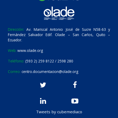
Dirección:
Av. Mariscal Antonio José de Sucre N58-63 y
Fernández Salvador Edif. Olade – San Carlos, Quito –
Ecuador.
Web:
www.olade.org
Teléfono:
(593 2) 259 8122 / 2598 280
Correo:
centro.documentacion@olade.org
Tweets by cubemediaco