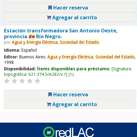
Hacer reserva
Agregar al carrito
Estación transformadora San Antonio Oeste,
provincia
de
Río Negro.
por
Agua
y
Energía
Eléctrica,
Sociedad
de
l
Estado
.
Idioma:
Español
Editor:
Buenos Aires:
Agua
y
Energía
Eléctrica,
Sociedad
de
l
Estado
,
1998
Disponibilidad:
Ítems disponibles para préstamo:
Signatura
topográfica:
621.374.5/A282/v.1
(1).
Hacer reserva
Agregar al carrito