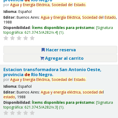
por
Agua
y
Energía
Eléctrica,
Sociedad
de
l
Estado
.
Idioma:
Español
Editor:
Buenos Aires:
Agua
y
Energía
Eléctrica,
Sociedad
de
l
Estado
,
1988
Disponibilidad:
Ítems disponibles para préstamo:
Signatura
topográfica:
621.374.5/A282/v.4
(1).
Hacer reserva
Agregar al carrito
Estacion transformadora San Antonio Oeste,
provincia
de
Río Negro.
por
Agua
y
Energía
Eléctrica,
Sociedad
de
l
Estado
.
Idioma:
Español
Editor:
Buenos Aires:
Agua
y
energía
eléctrica,
sociedad
de
l
estado
, 1988
Disponibilidad:
Ítems disponibles para préstamo:
Signatura
topográfica:
621.374.5/A282/v.3
(1).