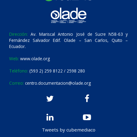
Dirección:
Av. Mariscal Antonio José de Sucre N58-63 y
Fernández Salvador Edif. Olade – San Carlos, Quito –
Ecuador.
Web:
www.olade.org
Teléfono:
(593 2) 259 8122 / 2598 280
Correo:
centro.documentacion@olade.org
Tweets by cubemediaco