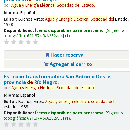
por
Agua
y
Energía
Eléctrica,
Sociedad
de
l
Estado.
Idioma:
Español
Editor:
Buenos Aires:
Agua
y
Energía
Eléctrica,
Sociedad
de
l Estado,
1988
Disponibilidad:
Ítems disponibles para préstamo:
Signatura
topográfica:
621.374.5/A282/v.4
(1).
Hacer reserva
Agregar al carrito
Estacion transformadora San Antonio Oeste,
provincia
de
Río Negro.
por
Agua
y
Energía
Eléctrica,
Sociedad
de
l
Estado.
Idioma:
Español
Editor:
Buenos Aires:
Agua
y
energía
eléctrica,
sociedad
de
l
estado, 1988
Disponibilidad:
Ítems disponibles para préstamo:
Signatura
topográfica:
621.374.5/A282/v.3
(1).