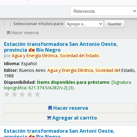
|
|
Seleccionar títulos para:
Hacer reserva
Estación transformadora San Antonio Oeste,
provincia
de
Río Negro
por
Agua
y
Energía
Eléctrica,
Sociedad
de
l
Estado.
Idioma:
Español
Editor:
Buenos Aires:
Agua
y
Energía
Eléctrica,
Sociedad
de
l Estado,
1988
Disponibilidad:
Ítems disponibles para préstamo:
Signatura
topográfica:
621.374.5/A282/v.2
(3).
Hacer reserva
Agregar al carrito
Estación transformadora San Antoni Oeste,
provincia
de
Río Negro