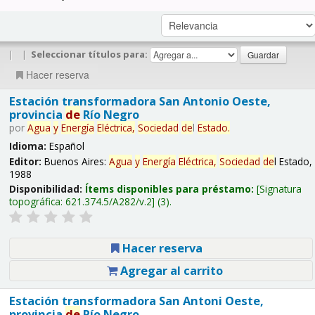
|
|
Seleccionar títulos para:
Hacer reserva
Estación transformadora San Antonio Oeste,
provincia
de
Río Negro
por
Agua
y
Energía
Eléctrica,
Sociedad
de
l
Estado.
Idioma:
Español
Editor:
Buenos Aires:
Agua
y
Energía
Eléctrica,
Sociedad
de
l Estado,
1988
Disponibilidad:
Ítems disponibles para préstamo:
Signatura
topográfica:
621.374.5/A282/v.2
(3).
Hacer reserva
Agregar al carrito
Estación transformadora San Antoni Oeste,
provincia
de
Río Negro