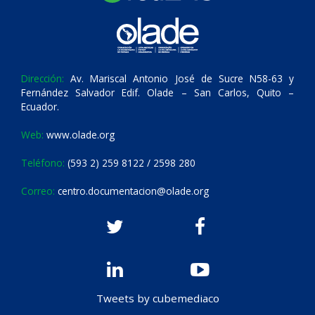
Dirección:
Av. Mariscal Antonio José de Sucre N58-63 y
Fernández Salvador Edif. Olade – San Carlos, Quito –
Ecuador.
Web:
www.olade.org
Teléfono:
(593 2) 259 8122 / 2598 280
Correo:
centro.documentacion@olade.org
Tweets by cubemediaco