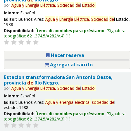
por
Agua
y
Energía
Eléctrica,
Sociedad
de
l
Estado.
Idioma:
Español
Editor:
Buenos Aires:
Agua
y
Energía
Eléctrica,
Sociedad
de
l Estado,
1988
Disponibilidad:
Ítems disponibles para préstamo:
Signatura
topográfica:
621.374.5/A282/v.4
(1).
Hacer reserva
Agregar al carrito
Estacion transformadora San Antonio Oeste,
provincia
de
Río Negro.
por
Agua
y
Energía
Eléctrica,
Sociedad
de
l
Estado.
Idioma:
Español
Editor:
Buenos Aires:
Agua
y
energía
eléctrica,
sociedad
de
l
estado, 1988
Disponibilidad:
Ítems disponibles para préstamo:
Signatura
topográfica:
621.374.5/A282/v.3
(1).