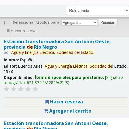
|
|
Seleccionar títulos para:
Hacer reserva
Estación transformadora San Antonio Oeste,
provincia
de
Río Negro
por
Agua
y
Energía
Eléctrica,
Sociedad
de
l
Estado.
Idioma:
Español
Editor:
Buenos Aires:
Agua
y
Energía
Eléctrica,
Sociedad
de
l Estado,
1988
Disponibilidad:
Ítems disponibles para préstamo:
Signatura
topográfica:
621.374.5/A282/v.2
(3).
Hacer reserva
Agregar al carrito
Estación transformadora San Antoni Oeste,
provincia
de
Río Negro