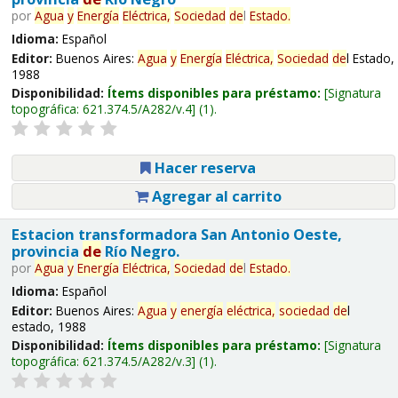
por
Agua
y
Energía
Eléctrica,
Sociedad
de
l
Estado.
Idioma:
Español
Editor:
Buenos Aires:
Agua
y
Energía
Eléctrica,
Sociedad
de
l Estado,
1988
Disponibilidad:
Ítems disponibles para préstamo:
Signatura
topográfica:
621.374.5/A282/v.4
(1).
Hacer reserva
Agregar al carrito
Estacion transformadora San Antonio Oeste,
provincia
de
Río Negro.
por
Agua
y
Energía
Eléctrica,
Sociedad
de
l
Estado.
Idioma:
Español
Editor:
Buenos Aires:
Agua
y
energía
eléctrica,
sociedad
de
l
estado, 1988
Disponibilidad:
Ítems disponibles para préstamo:
Signatura
topográfica:
621.374.5/A282/v.3
(1).