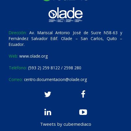
Dirección:
Av. Mariscal Antonio José de Sucre N58-63 y
Fernández Salvador Edif. Olade – San Carlos, Quito –
Ecuador.
Web:
www.olade.org
Teléfono:
(593 2) 259 8122 / 2598 280
Correo:
centro.documentacion@olade.org
Tweets by cubemediaco