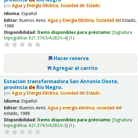
por
Agua
y
Energía
Eléctrica,
Sociedad
de
l
Estado.
Idioma:
Español
Editor:
Buenos Aires:
Agua
y
Energía
Eléctrica,
Sociedad
de
l Estado,
1988
Disponibilidad:
Ítems disponibles para préstamo:
Signatura
topográfica:
621.374.5/A282/v.4
(1).
Hacer reserva
Agregar al carrito
Estacion transformadora San Antonio Oeste,
provincia
de
Río Negro.
por
Agua
y
Energía
Eléctrica,
Sociedad
de
l
Estado.
Idioma:
Español
Editor:
Buenos Aires:
Agua
y
energía
eléctrica,
sociedad
de
l
estado, 1988
Disponibilidad:
Ítems disponibles para préstamo:
Signatura
topográfica:
621.374.5/A282/v.3
(1).