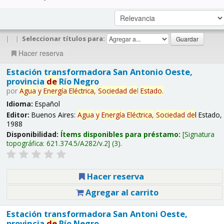
|
|
Seleccionar títulos para:
Hacer reserva
Estación transformadora San Antonio Oeste,
provincia
de
Río Negro
por
Agua
y
Energía
Eléctrica,
Sociedad
de
l
Estado.
Idioma:
Español
Editor:
Buenos Aires:
Agua
y
Energía
Eléctrica,
Sociedad
de
l Estado,
1988
Disponibilidad:
Ítems disponibles para préstamo:
Signatura
topográfica:
621.374.5/A282/v.2
(3).
Hacer reserva
Agregar al carrito
Estación transformadora San Antoni Oeste,
provincia
de
Río Negro