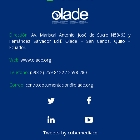
Dirección:
Av. Mariscal Antonio José de Sucre N58-63 y
Fernández Salvador Edif. Olade – San Carlos, Quito –
Ecuador.
Web:
www.olade.org
Teléfono:
(593 2) 259 8122 / 2598 280
Correo:
centro.documentacion@olade.org
Tweets by cubemediaco