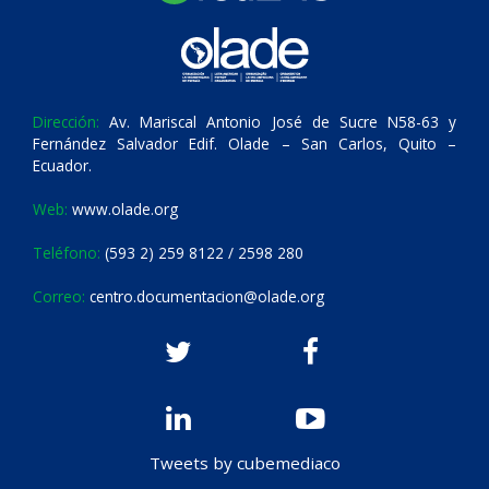
Dirección:
Av. Mariscal Antonio José de Sucre N58-63 y
Fernández Salvador Edif. Olade – San Carlos, Quito –
Ecuador.
Web:
www.olade.org
Teléfono:
(593 2) 259 8122 / 2598 280
Correo:
centro.documentacion@olade.org
Tweets by cubemediaco