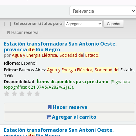
|
|
Seleccionar títulos para:
Hacer reserva
Estación transformadora San Antonio Oeste,
provincia
de
Río Negro
por
Agua
y
Energía
Eléctrica,
Sociedad
de
l
Estado.
Idioma:
Español
Editor:
Buenos Aires:
Agua
y
Energía
Eléctrica,
Sociedad
de
l Estado,
1988
Disponibilidad:
Ítems disponibles para préstamo:
Signatura
topográfica:
621.374.5/A282/v.2
(3).
Hacer reserva
Agregar al carrito
Estación transformadora San Antoni Oeste,
provincia
de
Río Negro