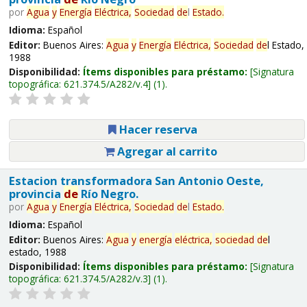
por
Agua
y
Energía
Eléctrica,
Sociedad
de
l
Estado.
Idioma:
Español
Editor:
Buenos Aires:
Agua
y
Energía
Eléctrica,
Sociedad
de
l Estado,
1988
Disponibilidad:
Ítems disponibles para préstamo:
Signatura
topográfica:
621.374.5/A282/v.4
(1).
Hacer reserva
Agregar al carrito
Estacion transformadora San Antonio Oeste,
provincia
de
Río Negro.
por
Agua
y
Energía
Eléctrica,
Sociedad
de
l
Estado.
Idioma:
Español
Editor:
Buenos Aires:
Agua
y
energía
eléctrica,
sociedad
de
l
estado, 1988
Disponibilidad:
Ítems disponibles para préstamo:
Signatura
topográfica:
621.374.5/A282/v.3
(1).