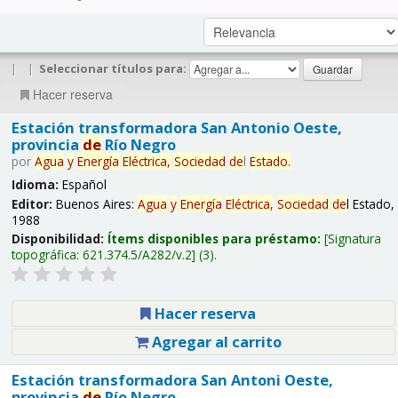
|
|
Seleccionar títulos para:
Hacer reserva
Estación transformadora San Antonio Oeste,
provincia
de
Río Negro
por
Agua
y
Energía
Eléctrica,
Sociedad
de
l
Estado.
Idioma:
Español
Editor:
Buenos Aires:
Agua
y
Energía
Eléctrica,
Sociedad
de
l Estado,
1988
Disponibilidad:
Ítems disponibles para préstamo:
Signatura
topográfica:
621.374.5/A282/v.2
(3).
Hacer reserva
Agregar al carrito
Estación transformadora San Antoni Oeste,
provincia
de
Río Negro