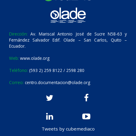
Dirección:
Av. Mariscal Antonio José de Sucre N58-63 y
Fernández Salvador Edif. Olade – San Carlos, Quito –
Ecuador.
Web:
www.olade.org
Teléfono:
(593 2) 259 8122 / 2598 280
Correo:
centro.documentacion@olade.org
Tweets by cubemediaco