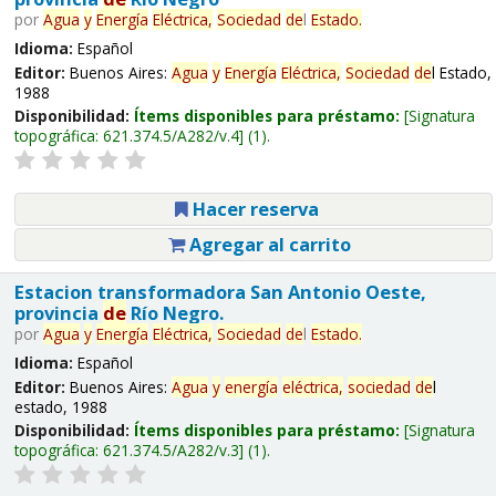
por
Agua
y
Energía
Eléctrica,
Sociedad
de
l
Estado.
Idioma:
Español
Editor:
Buenos Aires:
Agua
y
Energía
Eléctrica,
Sociedad
de
l Estado,
1988
Disponibilidad:
Ítems disponibles para préstamo:
Signatura
topográfica:
621.374.5/A282/v.4
(1).
Hacer reserva
Agregar al carrito
Estacion transformadora San Antonio Oeste,
provincia
de
Río Negro.
por
Agua
y
Energía
Eléctrica,
Sociedad
de
l
Estado.
Idioma:
Español
Editor:
Buenos Aires:
Agua
y
energía
eléctrica,
sociedad
de
l
estado, 1988
Disponibilidad:
Ítems disponibles para préstamo:
Signatura
topográfica:
621.374.5/A282/v.3
(1).