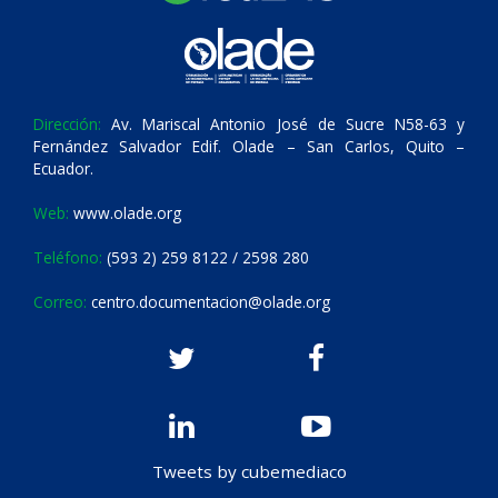
Dirección:
Av. Mariscal Antonio José de Sucre N58-63 y
Fernández Salvador Edif. Olade – San Carlos, Quito –
Ecuador.
Web:
www.olade.org
Teléfono:
(593 2) 259 8122 / 2598 280
Correo:
centro.documentacion@olade.org
Tweets by cubemediaco