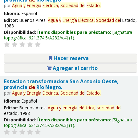
por
Agua
y
Energía
Eléctrica,
Sociedad
de
l
Estado.
Idioma:
Español
Editor:
Buenos Aires:
Agua
y
Energía
Eléctrica,
Sociedad
de
l Estado,
1988
Disponibilidad:
Ítems disponibles para préstamo:
Signatura
topográfica:
621.374.5/A282/v.4
(1).
Hacer reserva
Agregar al carrito
Estacion transformadora San Antonio Oeste,
provincia
de
Río Negro.
por
Agua
y
Energía
Eléctrica,
Sociedad
de
l
Estado.
Idioma:
Español
Editor:
Buenos Aires:
Agua
y
energía
eléctrica,
sociedad
de
l
estado, 1988
Disponibilidad:
Ítems disponibles para préstamo:
Signatura
topográfica:
621.374.5/A282/v.3
(1).