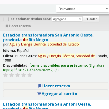
|
|
Seleccionar títulos para:
Hacer reserva
Estación transformadora San Antonio Oeste,
provincia
de
Río Negro
por
Agua
y
Energía
Eléctrica,
Sociedad
de
l
Estado.
Idioma:
Español
Editor:
Buenos Aires:
Agua
y
Energía
Eléctrica,
Sociedad
de
l Estado,
1988
Disponibilidad:
Ítems disponibles para préstamo:
Signatura
topográfica:
621.374.5/A282/v.2
(3).
Hacer reserva
Agregar al carrito
Estación transformadora San Antoni Oeste,
provincia
de
Río Negro