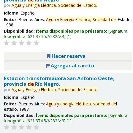
por
Agua
y
Energía
Eléctrica,
Sociedad
de
l
Estado.
Idioma:
Español
Editor:
Buenos Aires:
Agua
y
Energía
Eléctrica,
Sociedad
de
l Estado,
1988
Disponibilidad:
Ítems disponibles para préstamo:
Signatura
topográfica:
621.374.5/A282/v.4
(1).
Hacer reserva
Agregar al carrito
Estacion transformadora San Antonio Oeste,
provincia
de
Río Negro.
por
Agua
y
Energía
Eléctrica,
Sociedad
de
l
Estado.
Idioma:
Español
Editor:
Buenos Aires:
Agua
y
energía
eléctrica,
sociedad
de
l
estado, 1988
Disponibilidad:
Ítems disponibles para préstamo:
Signatura
topográfica:
621.374.5/A282/v.3
(1).