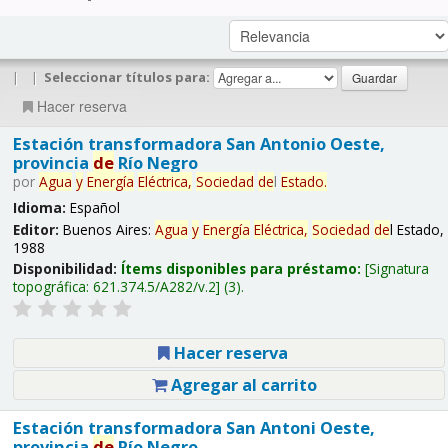
|
|
Seleccionar títulos para:
Hacer reserva
Estación transformadora San Antonio Oeste,
provincia
de
Río Negro
por
Agua
y
Energía
Eléctrica,
Sociedad
de
l
Estado.
Idioma:
Español
Editor:
Buenos Aires:
Agua
y
Energía
Eléctrica,
Sociedad
de
l Estado,
1988
Disponibilidad:
Ítems disponibles para préstamo:
Signatura
topográfica:
621.374.5/A282/v.2
(3).
Hacer reserva
Agregar al carrito
Estación transformadora San Antoni Oeste,
provincia
de
Río Negro