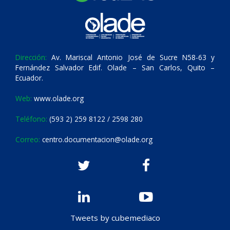
Dirección:
Av. Mariscal Antonio José de Sucre N58-63 y
Fernández Salvador Edif. Olade – San Carlos, Quito –
Ecuador.
Web:
www.olade.org
Teléfono:
(593 2) 259 8122 / 2598 280
Correo:
centro.documentacion@olade.org
Tweets by cubemediaco