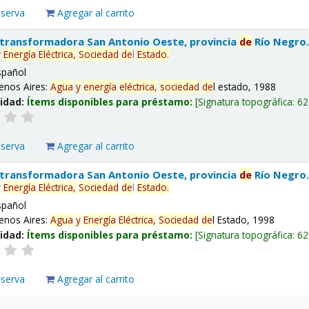
eserva
Agregar al carrito
 transformadora San Antonio Oeste, provincia
de
Río Negro
y
Energía
Eléctrica,
Sociedad
de
l
Estado.
spañol
enos Aires:
Agua
y
energía
eléctrica,
sociedad
de
l estado, 1988
lidad:
Ítems disponibles para préstamo:
Signatura topográfica:
62
eserva
Agregar al carrito
 transformadora San Antonio Oeste, provincia
de
Río Negro
y
Energía
Eléctrica,
Sociedad
de
l
Estado.
spañol
enos Aires:
Agua
y
Energía
Eléctrica,
Sociedad
de
l Estado, 1998
lidad:
Ítems disponibles para préstamo:
Signatura topográfica:
62
eserva
Agregar al carrito