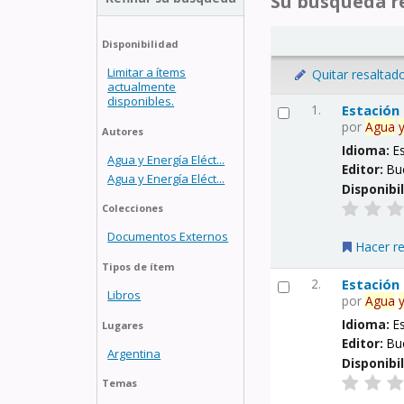
Su búsqueda re
Disponibilidad
Limitar a ítems
Quitar resaltad
actualmente
disponibles.
1.
Estación
por
Agua
Autores
Idioma:
E
Agua y Energía Eléct...
Editor:
Bu
Agua y Energía Eléct...
Disponibi
Colecciones
Documentos Externos
Hacer r
Tipos de ítem
2.
Estación
Libros
por
Agua
Idioma:
E
Lugares
Editor:
Bu
Argentina
Disponibi
Temas