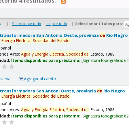
tornó 4 resultados.
|
Seleccionar todo
Limpiar todo
|
Seleccionar títulos para:
o
 transformadora San Antonio Oeste, provincia
de
Río Negro
y
Energía
Eléctrica,
Sociedad
de
l
Estado.
spañol
enos Aires:
Agua
y
Energía
Eléctrica,
Sociedad
de
l Estado, 1988
lidad:
Ítems disponibles para préstamo:
Signatura topográfica:
62
eserva
Agregar al carrito
 transformadora San Antoni Oeste, provincia
de
Río Negro
y
Energía
Eléctrica,
Sociedad
de
l
Estado.
spañol
enos Aires:
Agua
y
Energía
Eléctrica,
Sociedad
de
l Estado, 1988
lidad:
Ítems disponibles para préstamo:
Signatura topográfica:
62