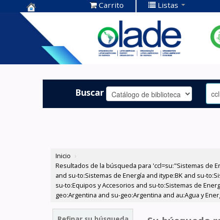
Carrito
Listas
Centro de
Documentación
OLADE -
Buscar
Inicio
›
Resultados de la búsqueda para 'ccl=su:"Sistemas de E
and su-to:Sistemas de Energía and itype:BK and su-to:S
su-to:Equipos y Accesorios and su-to:Sistemas de Energ
geo:Argentina and su-geo:Argentina and au:Agua y Energí
Refinar su búsqueda