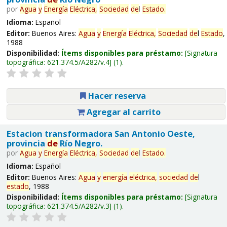
por
Agua
y
Energía
Eléctrica,
Sociedad
de
l
Estado
.
Idioma:
Español
Editor:
Buenos Aires:
Agua
y
Energía
Eléctrica,
Sociedad
de
l
Estado
,
1988
Disponibilidad:
Ítems disponibles para préstamo:
Signatura
topográfica:
621.374.5/A282/v.4
(1).
Hacer reserva
Agregar al carrito
Estacion transformadora San Antonio Oeste,
provincia
de
Río Negro.
por
Agua
y
Energía
Eléctrica,
Sociedad
de
l
Estado
.
Idioma:
Español
Editor:
Buenos Aires:
Agua
y
energía
eléctrica,
sociedad
de
l
estado
, 1988
Disponibilidad:
Ítems disponibles para préstamo:
Signatura
topográfica:
621.374.5/A282/v.3
(1).