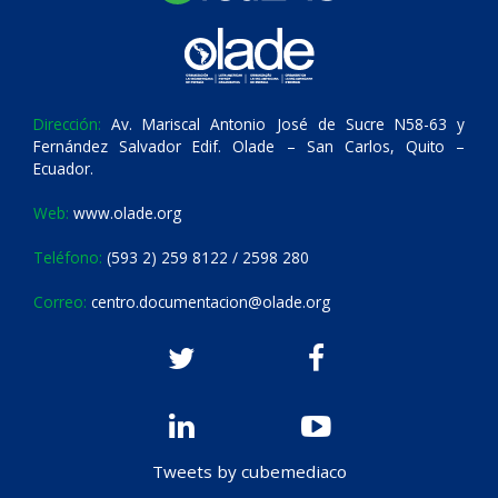
Dirección:
Av. Mariscal Antonio José de Sucre N58-63 y
Fernández Salvador Edif. Olade – San Carlos, Quito –
Ecuador.
Web:
www.olade.org
Teléfono:
(593 2) 259 8122 / 2598 280
Correo:
centro.documentacion@olade.org
Tweets by cubemediaco