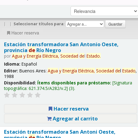
|
|
Seleccionar títulos para:
Hacer reserva
Estación transformadora San Antonio Oeste,
provincia
de
Río Negro
por
Agua
y
Energía
Eléctrica,
Sociedad
de
l
Estado
.
Idioma:
Español
Editor:
Buenos Aires:
Agua
y
Energía
Eléctrica,
Sociedad
de
l
Estado
,
1988
Disponibilidad:
Ítems disponibles para préstamo:
Signatura
topográfica:
621.374.5/A282/v.2
(3).
Hacer reserva
Agregar al carrito
Estación transformadora San Antoni Oeste,
provincia
de
Río Negro