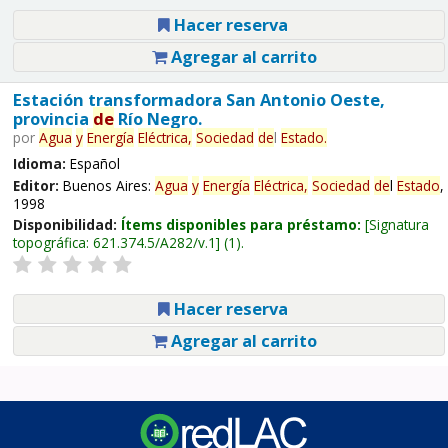
Hacer reserva
Agregar al carrito
Estación transformadora San Antonio Oeste,
provincia
de
Río Negro.
por
Agua
y
Energía
Eléctrica,
Sociedad
de
l
Estado
.
Idioma:
Español
Editor:
Buenos Aires:
Agua
y
Energía
Eléctrica,
Sociedad
de
l
Estado
,
1998
Disponibilidad:
Ítems disponibles para préstamo:
Signatura
topográfica:
621.374.5/A282/v.1
(1).
Hacer reserva
Agregar al carrito