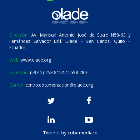
Dirección:
Av. Mariscal Antonio José de Sucre N58-63 y
Fernández Salvador Edif. Olade – San Carlos, Quito –
Ecuador.
Web:
www.olade.org
Teléfono:
(593 2) 259 8122 / 2598 280
Correo:
centro.documentacion@olade.org
Tweets by cubemediaco