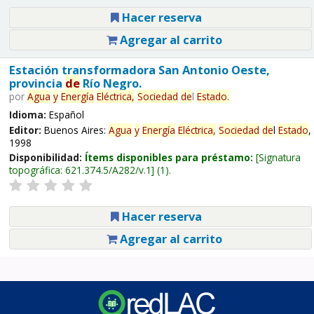
Hacer reserva
Agregar al carrito
Estación transformadora San Antonio Oeste,
provincia
de
Río Negro.
por
Agua
y
Energía
Eléctrica,
Sociedad
de
l
Estado
.
Idioma:
Español
Editor:
Buenos Aires:
Agua
y
Energía
Eléctrica,
Sociedad
de
l
Estado
,
1998
Disponibilidad:
Ítems disponibles para préstamo:
Signatura
topográfica:
621.374.5/A282/v.1
(1).
Hacer reserva
Agregar al carrito