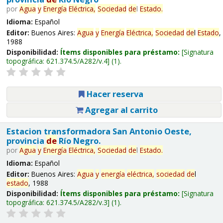
por
Agua
y
Energía
Eléctrica,
Sociedad
de
l
Estado
.
Idioma:
Español
Editor:
Buenos Aires:
Agua
y
Energía
Eléctrica,
Sociedad
de
l
Estado
,
1988
Disponibilidad:
Ítems disponibles para préstamo:
Signatura
topográfica:
621.374.5/A282/v.4
(1).
Hacer reserva
Agregar al carrito
Estacion transformadora San Antonio Oeste,
provincia
de
Río Negro.
por
Agua
y
Energía
Eléctrica,
Sociedad
de
l
Estado
.
Idioma:
Español
Editor:
Buenos Aires:
Agua
y
energía
eléctrica,
sociedad
de
l
estado
, 1988
Disponibilidad:
Ítems disponibles para préstamo:
Signatura
topográfica:
621.374.5/A282/v.3
(1).