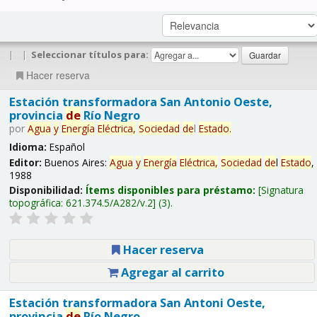
|
|
Seleccionar títulos para:
Hacer reserva
Estación transformadora San Antonio Oeste,
provincia
de
Río Negro
por
Agua
y
Energía
Eléctrica,
Sociedad
de
l
Estado
.
Idioma:
Español
Editor:
Buenos Aires:
Agua
y
Energía
Eléctrica,
Sociedad
de
l
Estado
,
1988
Disponibilidad:
Ítems disponibles para préstamo:
Signatura
topográfica:
621.374.5/A282/v.2
(3).
Hacer reserva
Agregar al carrito
Estación transformadora San Antoni Oeste,
provincia
de
Río Negro