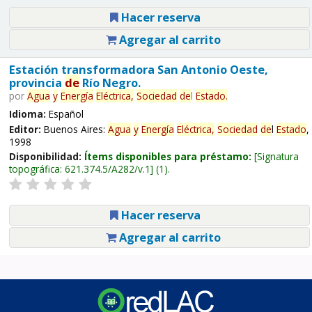
Hacer reserva
Agregar al carrito
Estación transformadora San Antonio Oeste,
provincia
de
Río Negro.
por
Agua
y
Energía
Eléctrica,
Sociedad
de
l
Estado
.
Idioma:
Español
Editor:
Buenos Aires:
Agua
y
Energía
Eléctrica,
Sociedad
de
l
Estado
,
1998
Disponibilidad:
Ítems disponibles para préstamo:
Signatura
topográfica:
621.374.5/A282/v.1
(1).
Hacer reserva
Agregar al carrito