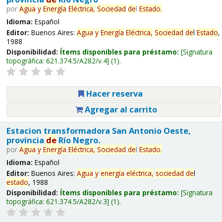
por
Agua
y
Energía
Eléctrica,
Sociedad
de
l
Estado
.
Idioma:
Español
Editor:
Buenos Aires:
Agua
y
Energía
Eléctrica,
Sociedad
de
l
Estado
,
1988
Disponibilidad:
Ítems disponibles para préstamo:
Signatura
topográfica:
621.374.5/A282/v.4
(1).
Hacer reserva
Agregar al carrito
Estacion transformadora San Antonio Oeste,
provincia
de
Río Negro.
por
Agua
y
Energía
Eléctrica,
Sociedad
de
l
Estado
.
Idioma:
Español
Editor:
Buenos Aires:
Agua
y
energía
eléctrica,
sociedad
de
l
estado
, 1988
Disponibilidad:
Ítems disponibles para préstamo:
Signatura
topográfica:
621.374.5/A282/v.3
(1).