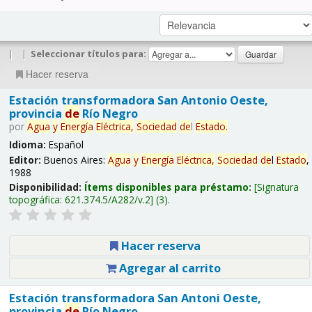
|
|
Seleccionar títulos para:
Hacer reserva
Estación transformadora San Antonio Oeste,
provincia
de
Río Negro
por
Agua
y
Energía
Eléctrica,
Sociedad
de
l
Estado
.
Idioma:
Español
Editor:
Buenos Aires:
Agua
y
Energía
Eléctrica,
Sociedad
de
l
Estado
,
1988
Disponibilidad:
Ítems disponibles para préstamo:
Signatura
topográfica:
621.374.5/A282/v.2
(3).
Hacer reserva
Agregar al carrito
Estación transformadora San Antoni Oeste,
provincia
de
Río Negro