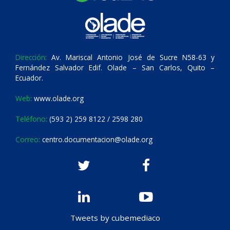
Dirección:
Av. Mariscal Antonio José de Sucre N58-63 y
Fernández Salvador Edif. Olade – San Carlos, Quito –
Ecuador.
Web:
www.olade.org
Teléfono:
(593 2) 259 8122 / 2598 280
Correo:
centro.documentacion@olade.org
Tweets by cubemediaco