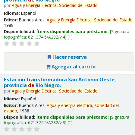
por
Agua
y
Energía
Eléctrica,
Sociedad
de
l
Estado
.
Idioma:
Español
Editor:
Buenos Aires:
Agua
y
Energía
Eléctrica,
Sociedad
de
l
Estado
,
1988
Disponibilidad:
Ítems disponibles para préstamo:
Signatura
topográfica:
621.374.5/A282/v.4
(1).
Hacer reserva
Agregar al carrito
Estacion transformadora San Antonio Oeste,
provincia
de
Río Negro.
por
Agua
y
Energía
Eléctrica,
Sociedad
de
l
Estado
.
Idioma:
Español
Editor:
Buenos Aires:
Agua
y
energía
eléctrica,
sociedad
de
l
estado
, 1988
Disponibilidad:
Ítems disponibles para préstamo:
Signatura
topográfica:
621.374.5/A282/v.3
(1).