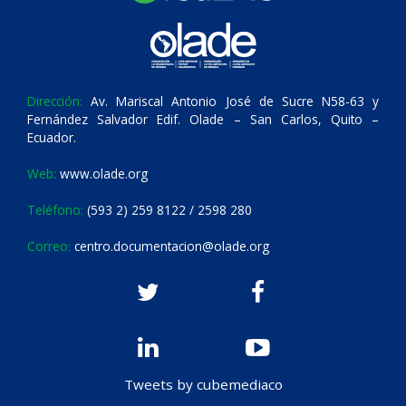
Dirección:
Av. Mariscal Antonio José de Sucre N58-63 y
Fernández Salvador Edif. Olade – San Carlos, Quito –
Ecuador.
Web:
www.olade.org
Teléfono:
(593 2) 259 8122 / 2598 280
Correo:
centro.documentacion@olade.org
Tweets by cubemediaco