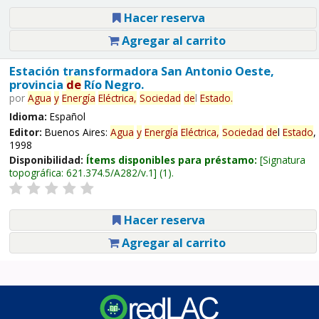
Hacer reserva
Agregar al carrito
Estación transformadora San Antonio Oeste,
provincia
de
Río Negro.
por
Agua
y
Energía
Eléctrica,
Sociedad
de
l
Estado
.
Idioma:
Español
Editor:
Buenos Aires:
Agua
y
Energía
Eléctrica,
Sociedad
de
l
Estado
,
1998
Disponibilidad:
Ítems disponibles para préstamo:
Signatura
topográfica:
621.374.5/A282/v.1
(1).
Hacer reserva
Agregar al carrito