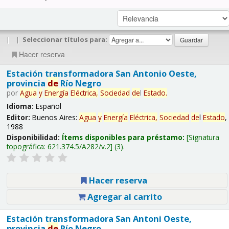
|
|
Seleccionar títulos para:
Hacer reserva
Estación transformadora San Antonio Oeste,
provincia
de
Río Negro
por
Agua
y
Energía
Eléctrica,
Sociedad
de
l
Estado
.
Idioma:
Español
Editor:
Buenos Aires:
Agua
y
Energía
Eléctrica,
Sociedad
de
l
Estado
,
1988
Disponibilidad:
Ítems disponibles para préstamo:
Signatura
topográfica:
621.374.5/A282/v.2
(3).
Hacer reserva
Agregar al carrito
Estación transformadora San Antoni Oeste,
provincia
de
Río Negro