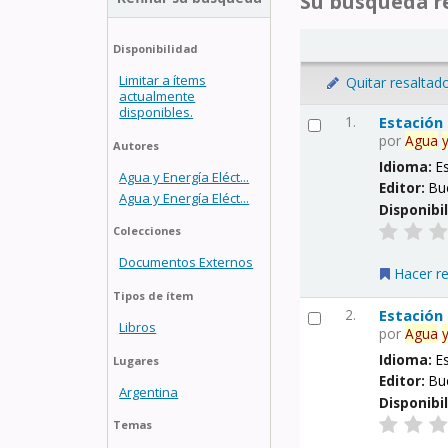
Su búsqueda re
Disponibilidad
Limitar a ítems
Quitar resaltad
actualmente
disponibles.
1.
Estación
por
Agua
Autores
Idioma:
E
Agua y Energía Eléct...
Editor:
Bu
Agua y Energía Eléct...
Disponibi
Colecciones
Documentos Externos
Hacer r
Tipos de ítem
2.
Estación
Libros
por
Agua
Idioma:
E
Lugares
Editor:
Bu
Argentina
Disponibi
Temas