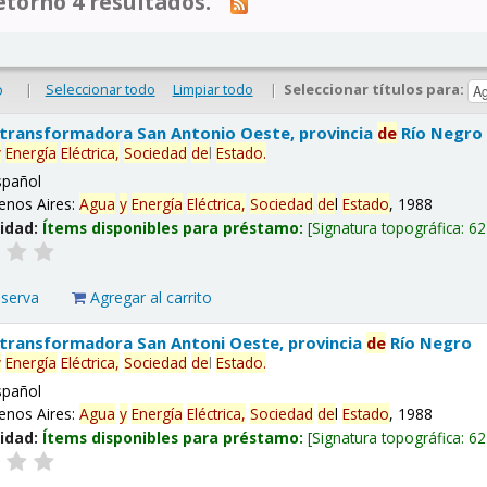
tornó 4 resultados.
|
Seleccionar todo
Limpiar todo
|
Seleccionar títulos para:
o
 transformadora San Antonio Oeste, provincia
de
Río Negro
y
Energía
Eléctrica,
Sociedad
de
l
Estado
.
spañol
enos Aires:
Agua
y
Energía
Eléctrica,
Sociedad
de
l
Estado
, 1988
lidad:
Ítems disponibles para préstamo:
Signatura topográfica:
62
eserva
Agregar al carrito
 transformadora San Antoni Oeste, provincia
de
Río Negro
y
Energía
Eléctrica,
Sociedad
de
l
Estado
.
spañol
enos Aires:
Agua
y
Energía
Eléctrica,
Sociedad
de
l
Estado
, 1988
lidad:
Ítems disponibles para préstamo:
Signatura topográfica:
62