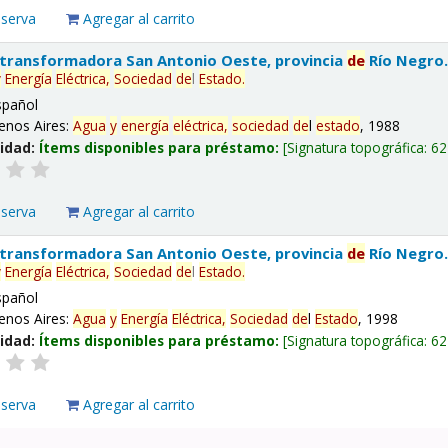
eserva
Agregar al carrito
 transformadora San Antonio Oeste, provincia
de
Río Negro
y
Energía
Eléctrica,
Sociedad
de
l
Estado
.
spañol
enos Aires:
Agua
y
energía
eléctrica,
sociedad
de
l
estado
, 1988
lidad:
Ítems disponibles para préstamo:
Signatura topográfica:
62
eserva
Agregar al carrito
 transformadora San Antonio Oeste, provincia
de
Río Negro
y
Energía
Eléctrica,
Sociedad
de
l
Estado
.
spañol
enos Aires:
Agua
y
Energía
Eléctrica,
Sociedad
de
l
Estado
, 1998
lidad:
Ítems disponibles para préstamo:
Signatura topográfica:
62
eserva
Agregar al carrito