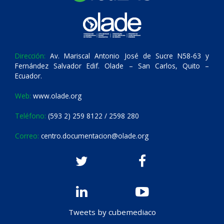
Dirección:
Av. Mariscal Antonio José de Sucre N58-63 y
Fernández Salvador Edif. Olade – San Carlos, Quito –
Ecuador.
Web:
www.olade.org
Teléfono:
(593 2) 259 8122 / 2598 280
Correo:
centro.documentacion@olade.org
Tweets by cubemediaco