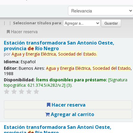
|
|
Seleccionar títulos para:
Hacer reserva
Estación transformadora San Antonio Oeste,
provincia
de
Río Negro
por
Agua
y
Energía
Eléctrica,
Sociedad
de
l
Estado
.
Idioma:
Español
Editor:
Buenos Aires:
Agua
y
Energía
Eléctrica,
Sociedad
de
l
Estado
,
1988
Disponibilidad:
Ítems disponibles para préstamo:
Signatura
topográfica:
621.374.5/A282/v.2
(3).
Hacer reserva
Agregar al carrito
Estación transformadora San Antoni Oeste,
provincia
de
Río Negro