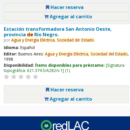
Hacer reserva
Agregar al carrito
Estación transformadora San Antonio Oeste,
provincia
de
Río Negro.
por
Agua
y
Energía
Eléctrica,
Sociedad
de
l
Estado
.
Idioma:
Español
Editor:
Buenos Aires:
Agua
y
Energía
Eléctrica,
Sociedad
de
l
Estado
,
1998
Disponibilidad:
Ítems disponibles para préstamo:
Signatura
topográfica:
621.374.5/A282/v.1
(1).
Hacer reserva
Agregar al carrito