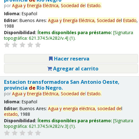
por
Agua
y
Energía
Eléctrica,
Sociedad
de
l
Estado
.
Idioma:
Español
Editor:
Buenos Aires:
Agua
y
Energía
Eléctrica,
Sociedad
de
l
Estado
,
1988
Disponibilidad:
Ítems disponibles para préstamo:
Signatura
topográfica:
621.374.5/A282/v.4
(1).
Hacer reserva
Agregar al carrito
Estacion transformadora San Antonio Oeste,
provincia
de
Río Negro.
por
Agua
y
Energía
Eléctrica,
Sociedad
de
l
Estado
.
Idioma:
Español
Editor:
Buenos Aires:
Agua
y
energía
eléctrica,
sociedad
de
l
estado
, 1988
Disponibilidad:
Ítems disponibles para préstamo:
Signatura
topográfica:
621.374.5/A282/v.3
(1).