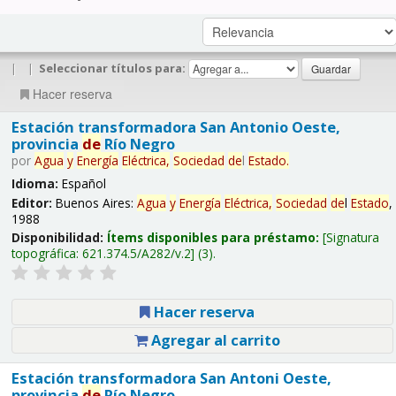
|
|
Seleccionar títulos para:
Hacer reserva
Estación transformadora San Antonio Oeste,
provincia
de
Río Negro
por
Agua
y
Energía
Eléctrica,
Sociedad
de
l
Estado
.
Idioma:
Español
Editor:
Buenos Aires:
Agua
y
Energía
Eléctrica,
Sociedad
de
l
Estado
,
1988
Disponibilidad:
Ítems disponibles para préstamo:
Signatura
topográfica:
621.374.5/A282/v.2
(3).
Hacer reserva
Agregar al carrito
Estación transformadora San Antoni Oeste,
provincia
de
Río Negro