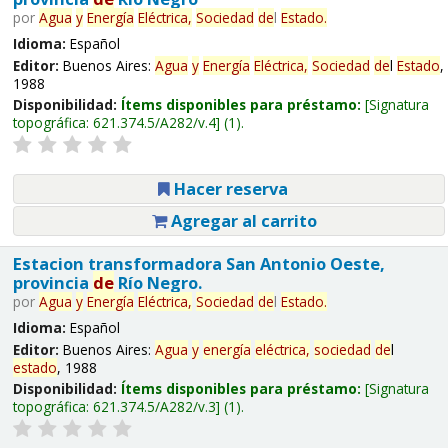
por
Agua
y
Energía
Eléctrica,
Sociedad
de
l
Estado
.
Idioma:
Español
Editor:
Buenos Aires:
Agua
y
Energía
Eléctrica,
Sociedad
de
l
Estado
,
1988
Disponibilidad:
Ítems disponibles para préstamo:
Signatura
topográfica:
621.374.5/A282/v.4
(1).
Hacer reserva
Agregar al carrito
Estacion transformadora San Antonio Oeste,
provincia
de
Río Negro.
por
Agua
y
Energía
Eléctrica,
Sociedad
de
l
Estado
.
Idioma:
Español
Editor:
Buenos Aires:
Agua
y
energía
eléctrica,
sociedad
de
l
estado
, 1988
Disponibilidad:
Ítems disponibles para préstamo:
Signatura
topográfica:
621.374.5/A282/v.3
(1).