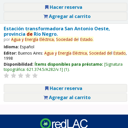
Hacer reserva
Agregar al carrito
Estación transformadora San Antonio Oeste,
provincia
de
Río Negro.
por
Agua
y
Energía
Eléctrica,
Sociedad
de
l
Estado
.
Idioma:
Español
Editor:
Buenos Aires:
Agua
y
Energía
Eléctrica,
Sociedad
de
l
Estado
,
1998
Disponibilidad:
Ítems disponibles para préstamo:
Signatura
topográfica:
621.374.5/A282/v.1
(1).
Hacer reserva
Agregar al carrito