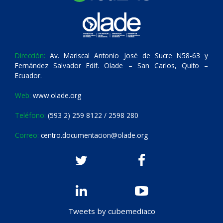
Dirección:
Av. Mariscal Antonio José de Sucre N58-63 y
Fernández Salvador Edif. Olade – San Carlos, Quito –
Ecuador.
Web:
www.olade.org
Teléfono:
(593 2) 259 8122 / 2598 280
Correo:
centro.documentacion@olade.org
Tweets by cubemediaco