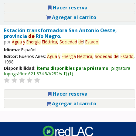
Hacer reserva
Agregar al carrito
Estación transformadora San Antonio Oeste,
provincia
de
Río Negro.
por
Agua
y
Energía
Eléctrica,
Sociedad
de
l
Estado
.
Idioma:
Español
Editor:
Buenos Aires:
Agua
y
Energía
Eléctrica,
Sociedad
de
l
Estado
,
1998
Disponibilidad:
Ítems disponibles para préstamo:
Signatura
topográfica:
621.374.5/A282/v.1
(1).
Hacer reserva
Agregar al carrito