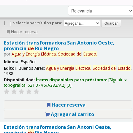
|
|
Seleccionar títulos para:
Hacer reserva
Estación transformadora San Antonio Oeste,
provincia
de
Río Negro
por
Agua
y
Energía
Eléctrica,
Sociedad
de
l
Estado
.
Idioma:
Español
Editor:
Buenos Aires:
Agua
y
Energía
Eléctrica,
Sociedad
de
l
Estado
,
1988
Disponibilidad:
Ítems disponibles para préstamo:
Signatura
topográfica:
621.374.5/A282/v.2
(3).
Hacer reserva
Agregar al carrito
Estación transformadora San Antoni Oeste,
provincia
de
Río Negro