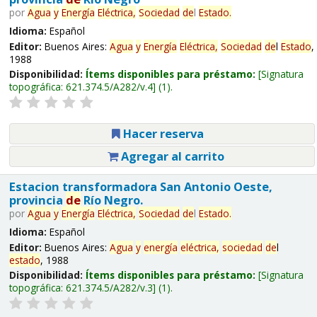
por
Agua
y
Energía
Eléctrica,
Sociedad
de
l
Estado
.
Idioma:
Español
Editor:
Buenos Aires:
Agua
y
Energía
Eléctrica,
Sociedad
de
l
Estado
,
1988
Disponibilidad:
Ítems disponibles para préstamo:
Signatura
topográfica:
621.374.5/A282/v.4
(1).
Hacer reserva
Agregar al carrito
Estacion transformadora San Antonio Oeste,
provincia
de
Río Negro.
por
Agua
y
Energía
Eléctrica,
Sociedad
de
l
Estado
.
Idioma:
Español
Editor:
Buenos Aires:
Agua
y
energía
eléctrica,
sociedad
de
l
estado
, 1988
Disponibilidad:
Ítems disponibles para préstamo:
Signatura
topográfica:
621.374.5/A282/v.3
(1).