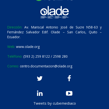
Dirección:
Av. Mariscal Antonio José de Sucre N58-63 y
Fernández Salvador Edif. Olade – San Carlos, Quito –
Ecuador.
Web:
www.olade.org
Teléfono:
(593 2) 259 8122 / 2598 280
Correo:
centro.documentacion@olade.org
Tweets by cubemediaco