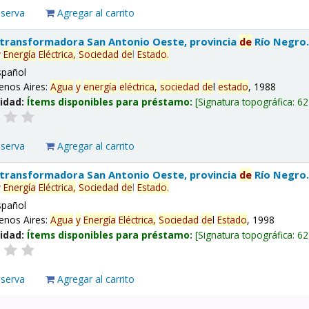
eserva
Agregar al carrito
 transformadora San Antonio Oeste, provincia
de
Río Negro
y
Energía
Eléctrica,
Sociedad
de
l
Estado
.
spañol
enos Aires:
Agua
y
energía
eléctrica,
sociedad
de
l
estado
, 1988
lidad:
Ítems disponibles para préstamo:
Signatura topográfica:
62
eserva
Agregar al carrito
 transformadora San Antonio Oeste, provincia
de
Río Negro
y
Energía
Eléctrica,
Sociedad
de
l
Estado
.
spañol
enos Aires:
Agua
y
Energía
Eléctrica,
Sociedad
de
l
Estado
, 1998
lidad:
Ítems disponibles para préstamo:
Signatura topográfica:
62
eserva
Agregar al carrito