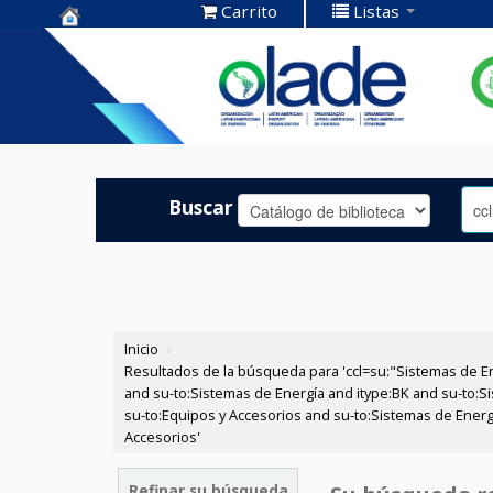
Carrito
Listas
Centro de
Documentación
OLADE -
Buscar
Inicio
›
Resultados de la búsqueda para 'ccl=su:"Sistemas de E
and su-to:Sistemas de Energía and itype:BK and su-to:S
su-to:Equipos y Accesorios and su-to:Sistemas de Energ
Accesorios'
Refinar su búsqueda