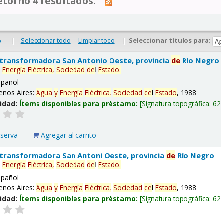
tornó 4 resultados.
|
Seleccionar todo
Limpiar todo
|
Seleccionar títulos para:
o
 transformadora San Antonio Oeste, provincia
de
Río Negro
y
Energía
Eléctrica,
Sociedad
de
l
Estado
.
spañol
enos Aires:
Agua
y
Energía
Eléctrica,
Sociedad
de
l
Estado
, 1988
lidad:
Ítems disponibles para préstamo:
Signatura topográfica:
62
eserva
Agregar al carrito
 transformadora San Antoni Oeste, provincia
de
Río Negro
y
Energía
Eléctrica,
Sociedad
de
l
Estado
.
spañol
enos Aires:
Agua
y
Energía
Eléctrica,
Sociedad
de
l
Estado
, 1988
lidad:
Ítems disponibles para préstamo:
Signatura topográfica:
62