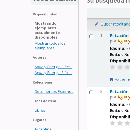
Su búsqueda re
Disponibilidad
Mostrando
Quitar resaltad
ejemplares
actualmente
1.
Estación
disponibles
por
Agua
Mostrar todos los
ejemplares
Idioma:
E
Editor:
Bu
Autores
Disponibi
Agua y Energía Eléct...
Agua y Energía Eléct...
Hacer r
Colecciones
2.
Estación
Documentos Externos
por
Agua
Tipos de ítem
Idioma:
E
Libros
Editor:
Bu
Disponibi
Lugares
Argentina