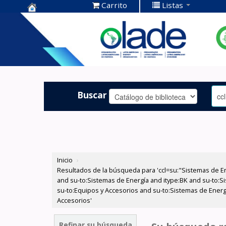
Carrito
Listas
Centro de
Documentación
OLADE -
Buscar
Inicio
›
Resultados de la búsqueda para 'ccl=su:"Sistemas de E
and su-to:Sistemas de Energía and itype:BK and su-to:S
su-to:Equipos y Accesorios and su-to:Sistemas de Energ
Accesorios'
Refinar su búsqueda