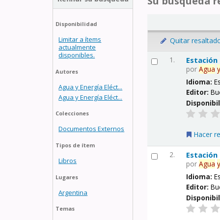
Su búsqueda re
Disponibilidad
Limitar a ítems
Quitar resaltad
actualmente
disponibles.
1.
Estación
por
Agua
Autores
Idioma:
E
Agua y Energía Eléct...
Editor:
Bu
Agua y Energía Eléct...
Disponibi
Colecciones
Documentos Externos
Hacer r
Tipos de ítem
2.
Estación
Libros
por
Agua
Idioma:
E
Lugares
Editor:
Bu
Argentina
Disponibi
Temas