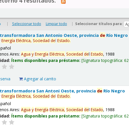
tornó 4 resultados.
|
Seleccionar todo
Limpiar todo
|
Seleccionar títulos para:
o
 transformadora San Antonio Oeste, provincia
de
Río Negro
y
Energía
Eléctrica,
Sociedad
de
l
Estado
.
spañol
enos Aires:
Agua
y
Energía
Eléctrica,
Sociedad
de
l
Estado
, 1988
lidad:
Ítems disponibles para préstamo:
Signatura topográfica:
62
eserva
Agregar al carrito
 transformadora San Antoni Oeste, provincia
de
Río Negro
y
Energía
Eléctrica,
Sociedad
de
l
Estado
.
spañol
enos Aires:
Agua
y
Energía
Eléctrica,
Sociedad
de
l
Estado
, 1988
lidad:
Ítems disponibles para préstamo:
Signatura topográfica:
62