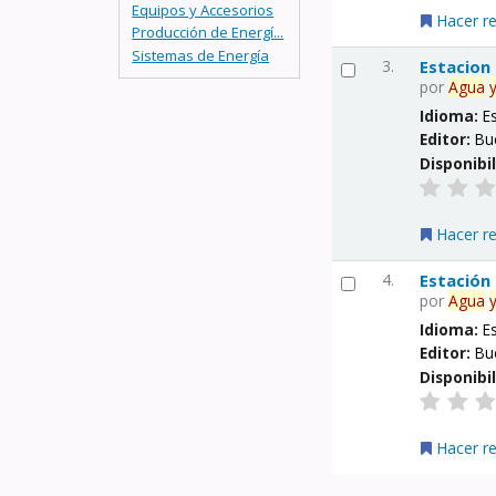
Equipos y Accesorios
Hacer r
Producción de Energí...
Sistemas de Energía
3.
Estacion
por
Agua
Idioma:
E
Editor:
Bu
Disponibi
Hacer r
4.
Estación
por
Agua
Idioma:
E
Editor:
Bu
Disponibi
Hacer r