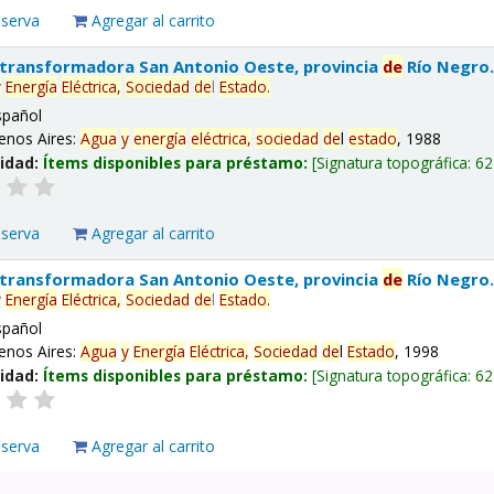
eserva
Agregar al carrito
 transformadora San Antonio Oeste, provincia
de
Río Negro
y
Energía
Eléctrica,
Sociedad
de
l
Estado
.
spañol
enos Aires:
Agua
y
energía
eléctrica,
sociedad
de
l
estado
, 1988
lidad:
Ítems disponibles para préstamo:
Signatura topográfica:
62
eserva
Agregar al carrito
 transformadora San Antonio Oeste, provincia
de
Río Negro
y
Energía
Eléctrica,
Sociedad
de
l
Estado
.
spañol
enos Aires:
Agua
y
Energía
Eléctrica,
Sociedad
de
l
Estado
, 1998
lidad:
Ítems disponibles para préstamo:
Signatura topográfica:
62
eserva
Agregar al carrito