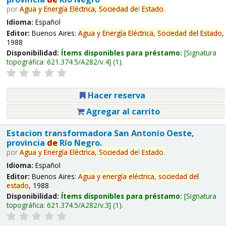
por
Agua
y
Energía
Eléctrica,
Sociedad
de
l
Estado
.
Idioma:
Español
Editor:
Buenos Aires:
Agua
y
Energía
Eléctrica,
Sociedad
de
l
Estado
,
1988
Disponibilidad:
Ítems disponibles para préstamo:
Signatura
topográfica:
621.374.5/A282/v.4
(1).
Hacer reserva
Agregar al carrito
Estacion transformadora San Antonio Oeste,
provincia
de
Río Negro.
por
Agua
y
Energía
Eléctrica,
Sociedad
de
l
Estado
.
Idioma:
Español
Editor:
Buenos Aires:
Agua
y
energía
eléctrica,
sociedad
de
l
estado
, 1988
Disponibilidad:
Ítems disponibles para préstamo:
Signatura
topográfica:
621.374.5/A282/v.3
(1).