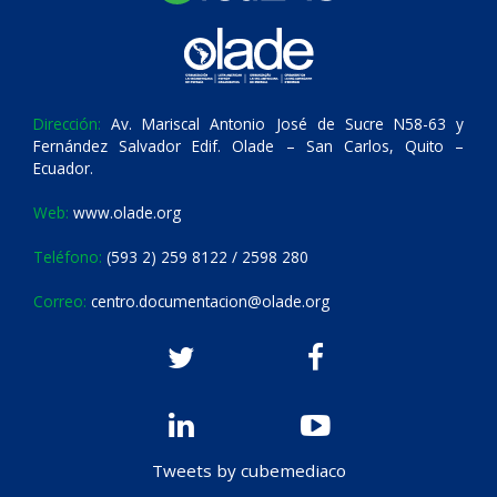
Dirección:
Av. Mariscal Antonio José de Sucre N58-63 y
Fernández Salvador Edif. Olade – San Carlos, Quito –
Ecuador.
Web:
www.olade.org
Teléfono:
(593 2) 259 8122 / 2598 280
Correo:
centro.documentacion@olade.org
Tweets by cubemediaco