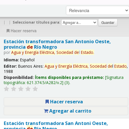
|
|
Seleccionar títulos para:
Hacer reserva
Estación transformadora San Antonio Oeste,
provincia
de
Río Negro
por
Agua
y
Energía
Eléctrica,
Sociedad
de
l
Estado
.
Idioma:
Español
Editor:
Buenos Aires:
Agua
y
Energía
Eléctrica,
Sociedad
de
l
Estado
,
1988
Disponibilidad:
Ítems disponibles para préstamo:
Signatura
topográfica:
621.374.5/A282/v.2
(3).
Hacer reserva
Agregar al carrito
Estación transformadora San Antoni Oeste,
provincia
de
Río Negro