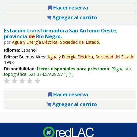
Hacer reserva
Agregar al carrito
Estación transformadora San Antonio Oeste,
provincia
de
Río Negro.
por
Agua
y
Energía
Eléctrica,
Sociedad
de
l
Estado
.
Idioma:
Español
Editor:
Buenos Aires:
Agua
y
Energía
Eléctrica,
Sociedad
de
l
Estado
,
1998
Disponibilidad:
Ítems disponibles para préstamo:
Signatura
topográfica:
621.374.5/A282/v.1
(1).
Hacer reserva
Agregar al carrito