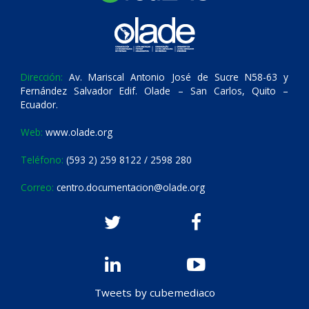
Dirección:
Av. Mariscal Antonio José de Sucre N58-63 y
Fernández Salvador Edif. Olade – San Carlos, Quito –
Ecuador.
Web:
www.olade.org
Teléfono:
(593 2) 259 8122 / 2598 280
Correo:
centro.documentacion@olade.org
Tweets by cubemediaco