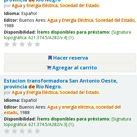
por
Agua
y
Energía
Eléctrica,
Sociedad
de
l
Estado
.
Idioma:
Español
Editor:
Buenos Aires:
Agua
y
Energía
Eléctrica,
Sociedad
de
l
Estado
,
1988
Disponibilidad:
Ítems disponibles para préstamo:
Signatura
topográfica:
621.374.5/A282/v.4
(1).
Hacer reserva
Agregar al carrito
Estacion transformadora San Antonio Oeste,
provincia
de
Río Negro.
por
Agua
y
Energía
Eléctrica,
Sociedad
de
l
Estado
.
Idioma:
Español
Editor:
Buenos Aires:
Agua
y
energía
eléctrica,
sociedad
de
l
estado
, 1988
Disponibilidad:
Ítems disponibles para préstamo:
Signatura
topográfica:
621.374.5/A282/v.3
(1).