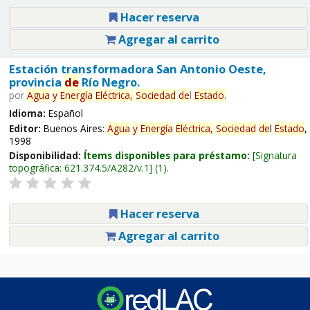
Hacer reserva
Agregar al carrito
Estación transformadora San Antonio Oeste,
provincia
de
Río Negro.
por
Agua
y
Energía
Eléctrica,
Sociedad
de
l
Estado
.
Idioma:
Español
Editor:
Buenos Aires:
Agua
y
Energía
Eléctrica,
Sociedad
de
l
Estado
,
1998
Disponibilidad:
Ítems disponibles para préstamo:
Signatura
topográfica:
621.374.5/A282/v.1
(1).
Hacer reserva
Agregar al carrito