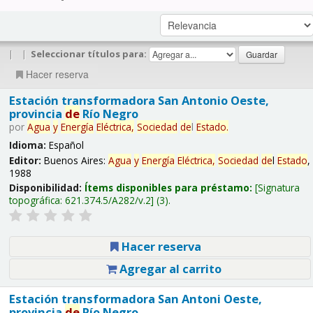
|
|
Seleccionar títulos para:
Hacer reserva
Estación transformadora San Antonio Oeste,
provincia
de
Río Negro
por
Agua
y
Energía
Eléctrica,
Sociedad
de
l
Estado
.
Idioma:
Español
Editor:
Buenos Aires:
Agua
y
Energía
Eléctrica,
Sociedad
de
l
Estado
,
1988
Disponibilidad:
Ítems disponibles para préstamo:
Signatura
topográfica:
621.374.5/A282/v.2
(3).
Hacer reserva
Agregar al carrito
Estación transformadora San Antoni Oeste,
provincia
de
Río Negro