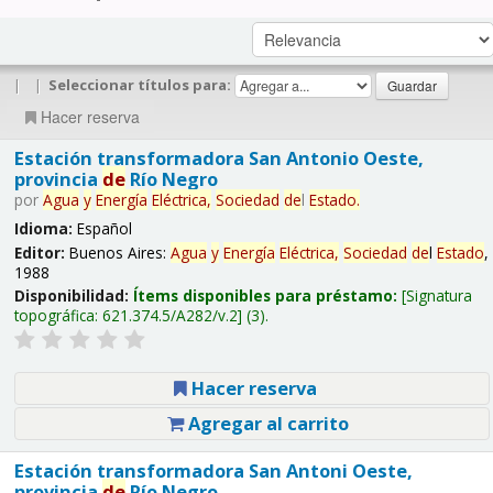
|
|
Seleccionar títulos para:
Hacer reserva
Estación transformadora San Antonio Oeste,
provincia
de
Río Negro
por
Agua
y
Energía
Eléctrica,
Sociedad
de
l
Estado
.
Idioma:
Español
Editor:
Buenos Aires:
Agua
y
Energía
Eléctrica,
Sociedad
de
l
Estado
,
1988
Disponibilidad:
Ítems disponibles para préstamo:
Signatura
topográfica:
621.374.5/A282/v.2
(3).
Hacer reserva
Agregar al carrito
Estación transformadora San Antoni Oeste,
provincia
de
Río Negro