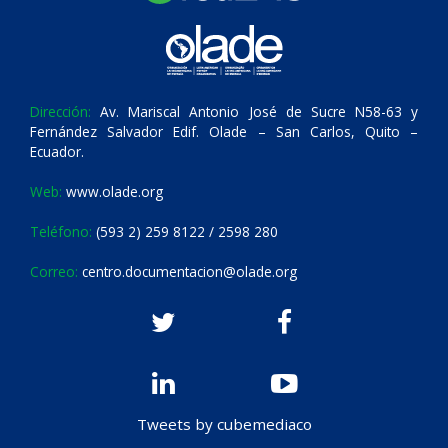
Dirección:
Av. Mariscal Antonio José de Sucre N58-63 y
Fernández Salvador Edif. Olade – San Carlos, Quito –
Ecuador.
Web:
www.olade.org
Teléfono:
(593 2) 259 8122 / 2598 280
Correo:
centro.documentacion@olade.org
Tweets by cubemediaco