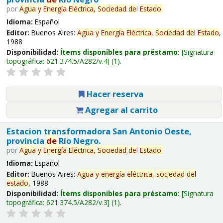
por
Agua
y
Energía
Eléctrica,
Sociedad
de
l
Estado
.
Idioma:
Español
Editor:
Buenos Aires:
Agua
y
Energía
Eléctrica,
Sociedad
de
l
Estado
,
1988
Disponibilidad:
Ítems disponibles para préstamo:
Signatura
topográfica:
621.374.5/A282/v.4
(1).
Hacer reserva
Agregar al carrito
Estacion transformadora San Antonio Oeste,
provincia
de
Río Negro.
por
Agua
y
Energía
Eléctrica,
Sociedad
de
l
Estado
.
Idioma:
Español
Editor:
Buenos Aires:
Agua
y
energía
eléctrica,
sociedad
de
l
estado
, 1988
Disponibilidad:
Ítems disponibles para préstamo:
Signatura
topográfica:
621.374.5/A282/v.3
(1).