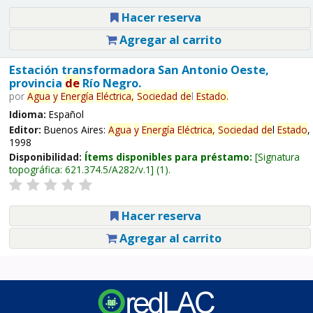
Hacer reserva
Agregar al carrito
Estación transformadora San Antonio Oeste,
provincia
de
Río Negro.
por
Agua
y
Energía
Eléctrica,
Sociedad
de
l
Estado
.
Idioma:
Español
Editor:
Buenos Aires:
Agua
y
Energía
Eléctrica,
Sociedad
de
l
Estado
,
1998
Disponibilidad:
Ítems disponibles para préstamo:
Signatura
topográfica:
621.374.5/A282/v.1
(1).
Hacer reserva
Agregar al carrito