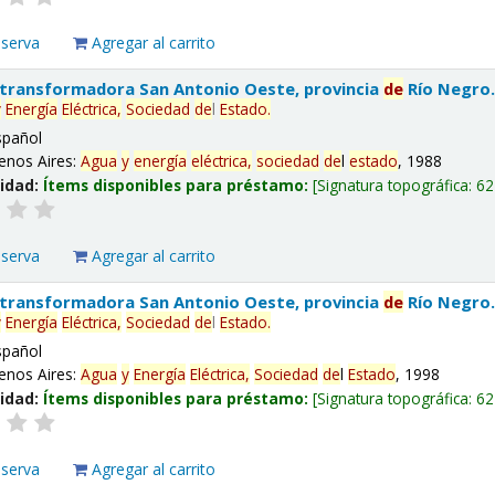
eserva
Agregar al carrito
 transformadora San Antonio Oeste, provincia
de
Río Negro
y
Energía
Eléctrica,
Sociedad
de
l
Estado
.
spañol
enos Aires:
Agua
y
energía
eléctrica,
sociedad
de
l
estado
, 1988
lidad:
Ítems disponibles para préstamo:
Signatura topográfica:
62
eserva
Agregar al carrito
 transformadora San Antonio Oeste, provincia
de
Río Negro
y
Energía
Eléctrica,
Sociedad
de
l
Estado
.
spañol
enos Aires:
Agua
y
Energía
Eléctrica,
Sociedad
de
l
Estado
, 1998
lidad:
Ítems disponibles para préstamo:
Signatura topográfica:
62
eserva
Agregar al carrito