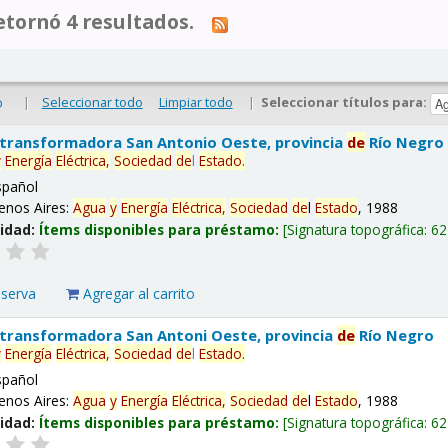
tornó 4 resultados.
|
Seleccionar todo
Limpiar todo
|
Seleccionar títulos para:
o
 transformadora San Antonio Oeste, provincia
de
Río Negro
y
Energía
Eléctrica,
Sociedad
de
l
Estado
.
spañol
enos Aires:
Agua
y
Energía
Eléctrica,
Sociedad
de
l
Estado
, 1988
lidad:
Ítems disponibles para préstamo:
Signatura topográfica:
62
eserva
Agregar al carrito
 transformadora San Antoni Oeste, provincia
de
Río Negro
y
Energía
Eléctrica,
Sociedad
de
l
Estado
.
spañol
enos Aires:
Agua
y
Energía
Eléctrica,
Sociedad
de
l
Estado
, 1988
lidad:
Ítems disponibles para préstamo:
Signatura topográfica:
62