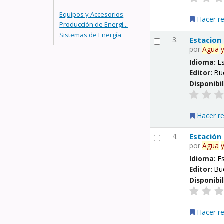
Equipos y Accesorios
Hacer r
Producción de Energí...
Sistemas de Energía
3.
Estacion
por
Agua
Idioma:
E
Editor:
Bu
Disponibi
Hacer r
4.
Estación
por
Agua
Idioma:
E
Editor:
Bu
Disponibi
Hacer r