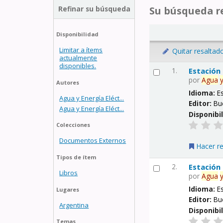
Refinar su búsqueda
Su búsqueda re
Disponibilidad
Limitar a ítems
Quitar resaltad
actualmente
disponibles.
1.
Estación
por
Agua
Autores
Idioma:
E
Agua y Energía Eléct...
Editor:
Bu
Agua y Energía Eléct...
Disponibi
Colecciones
Documentos Externos
Hacer r
Tipos de ítem
2.
Estación
Libros
por
Agua
Idioma:
E
Lugares
Editor:
Bu
Argentina
Disponibi
Temas