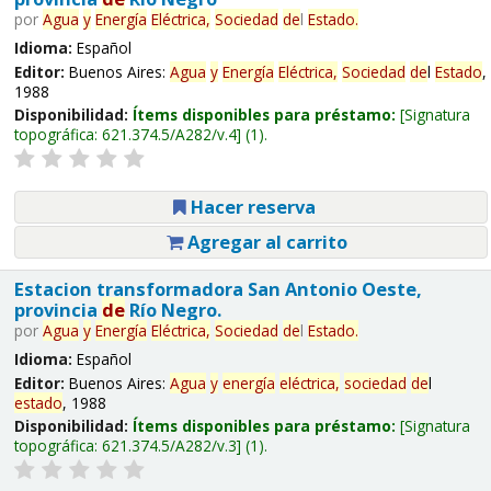
por
Agua
y
Energía
Eléctrica,
Sociedad
de
l
Estado
.
Idioma:
Español
Editor:
Buenos Aires:
Agua
y
Energía
Eléctrica,
Sociedad
de
l
Estado
,
1988
Disponibilidad:
Ítems disponibles para préstamo:
Signatura
topográfica:
621.374.5/A282/v.4
(1).
Hacer reserva
Agregar al carrito
Estacion transformadora San Antonio Oeste,
provincia
de
Río Negro.
por
Agua
y
Energía
Eléctrica,
Sociedad
de
l
Estado
.
Idioma:
Español
Editor:
Buenos Aires:
Agua
y
energía
eléctrica,
sociedad
de
l
estado
, 1988
Disponibilidad:
Ítems disponibles para préstamo:
Signatura
topográfica:
621.374.5/A282/v.3
(1).