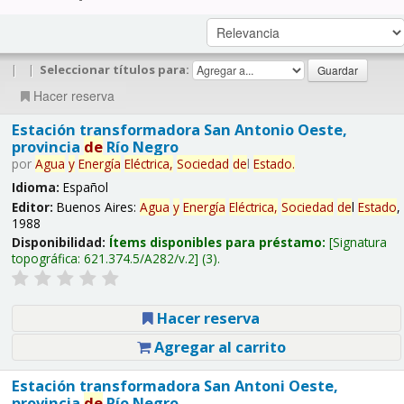
|
|
Seleccionar títulos para:
Hacer reserva
Estación transformadora San Antonio Oeste,
provincia
de
Río Negro
por
Agua
y
Energía
Eléctrica,
Sociedad
de
l
Estado
.
Idioma:
Español
Editor:
Buenos Aires:
Agua
y
Energía
Eléctrica,
Sociedad
de
l
Estado
,
1988
Disponibilidad:
Ítems disponibles para préstamo:
Signatura
topográfica:
621.374.5/A282/v.2
(3).
Hacer reserva
Agregar al carrito
Estación transformadora San Antoni Oeste,
provincia
de
Río Negro