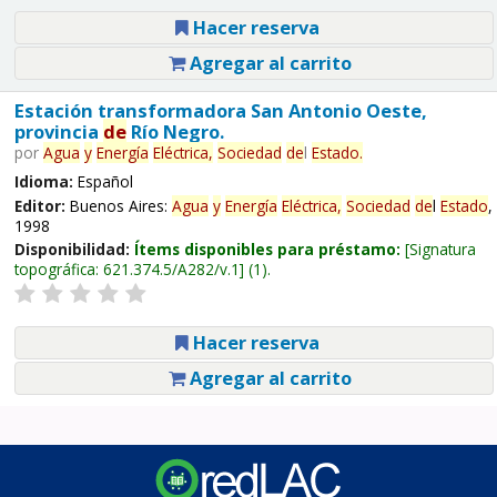
Hacer reserva
Agregar al carrito
Estación transformadora San Antonio Oeste,
provincia
de
Río Negro.
por
Agua
y
Energía
Eléctrica,
Sociedad
de
l
Estado
.
Idioma:
Español
Editor:
Buenos Aires:
Agua
y
Energía
Eléctrica,
Sociedad
de
l
Estado
,
1998
Disponibilidad:
Ítems disponibles para préstamo:
Signatura
topográfica:
621.374.5/A282/v.1
(1).
Hacer reserva
Agregar al carrito