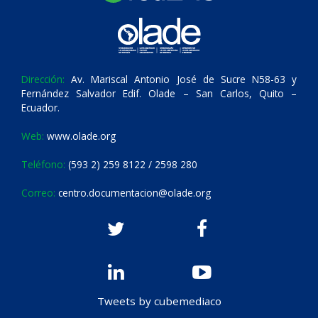
Dirección:
Av. Mariscal Antonio José de Sucre N58-63 y
Fernández Salvador Edif. Olade – San Carlos, Quito –
Ecuador.
Web:
www.olade.org
Teléfono:
(593 2) 259 8122 / 2598 280
Correo:
centro.documentacion@olade.org
Tweets by cubemediaco