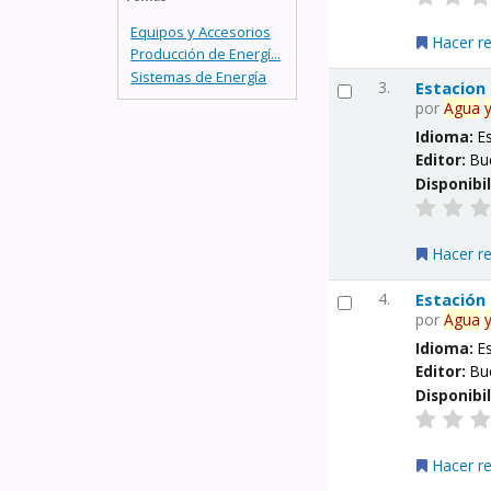
Equipos y Accesorios
Hacer r
Producción de Energí...
Sistemas de Energía
3.
Estacion
por
Agua
Idioma:
E
Editor:
Bu
Disponibi
Hacer r
4.
Estación
por
Agua
Idioma:
E
Editor:
Bu
Disponibi
Hacer r