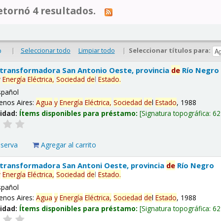
tornó 4 resultados.
|
Seleccionar todo
Limpiar todo
|
Seleccionar títulos para:
o
 transformadora San Antonio Oeste, provincia
de
Río Negro
y
Energía
Eléctrica,
Sociedad
de
l
Estado
.
spañol
enos Aires:
Agua
y
Energía
Eléctrica,
Sociedad
de
l
Estado
, 1988
lidad:
Ítems disponibles para préstamo:
Signatura topográfica:
62
eserva
Agregar al carrito
 transformadora San Antoni Oeste, provincia
de
Río Negro
y
Energía
Eléctrica,
Sociedad
de
l
Estado
.
spañol
enos Aires:
Agua
y
Energía
Eléctrica,
Sociedad
de
l
Estado
, 1988
lidad:
Ítems disponibles para préstamo:
Signatura topográfica:
62