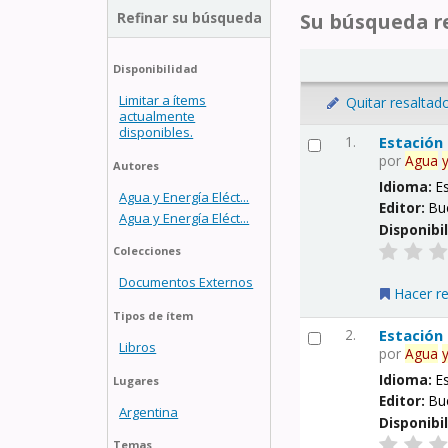
Refinar su búsqueda
Su búsqueda re
Disponibilidad
Limitar a ítems
Quitar resaltad
actualmente
disponibles.
1.
Estación
por
Agua
Autores
Idioma:
E
Agua y Energía Eléct...
Editor:
Bu
Agua y Energía Eléct...
Disponibi
Colecciones
Documentos Externos
Hacer r
Tipos de ítem
2.
Estación
Libros
por
Agua
Idioma:
E
Lugares
Editor:
Bu
Argentina
Disponibi
Temas