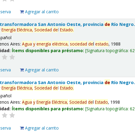
eserva
Agregar al carrito
 transformadora San Antonio Oeste, provincia
de
Río Negro
y
Energía
Eléctrica,
Sociedad
de
l
Estado
.
spañol
enos Aires:
Agua
y
energía
eléctrica,
sociedad
de
l
estado
, 1988
lidad:
Ítems disponibles para préstamo:
Signatura topográfica:
62
eserva
Agregar al carrito
 transformadora San Antonio Oeste, provincia
de
Río Negro
y
Energía
Eléctrica,
Sociedad
de
l
Estado
.
spañol
enos Aires:
Agua
y
Energía
Eléctrica,
Sociedad
de
l
Estado
, 1998
lidad:
Ítems disponibles para préstamo:
Signatura topográfica:
62
eserva
Agregar al carrito