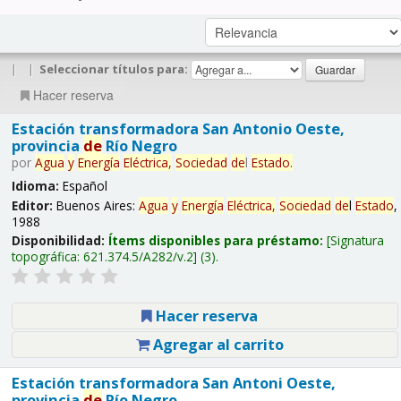
|
|
Seleccionar títulos para:
Hacer reserva
Estación transformadora San Antonio Oeste,
provincia
de
Río Negro
por
Agua
y
Energía
Eléctrica,
Sociedad
de
l
Estado
.
Idioma:
Español
Editor:
Buenos Aires:
Agua
y
Energía
Eléctrica,
Sociedad
de
l
Estado
,
1988
Disponibilidad:
Ítems disponibles para préstamo:
Signatura
topográfica:
621.374.5/A282/v.2
(3).
Hacer reserva
Agregar al carrito
Estación transformadora San Antoni Oeste,
provincia
de
Río Negro