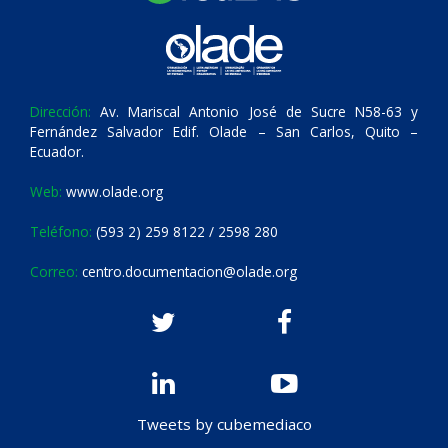
Dirección:
Av. Mariscal Antonio José de Sucre N58-63 y
Fernández Salvador Edif. Olade – San Carlos, Quito –
Ecuador.
Web:
www.olade.org
Teléfono:
(593 2) 259 8122 / 2598 280
Correo:
centro.documentacion@olade.org
Tweets by cubemediaco