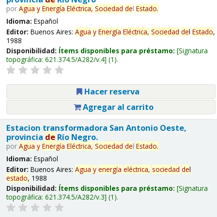
por
Agua
y
Energía
Eléctrica,
Sociedad
de
l
Estado
.
Idioma:
Español
Editor:
Buenos Aires:
Agua
y
Energía
Eléctrica,
Sociedad
de
l
Estado
,
1988
Disponibilidad:
Ítems disponibles para préstamo:
Signatura
topográfica:
621.374.5/A282/v.4
(1).
Hacer reserva
Agregar al carrito
Estacion transformadora San Antonio Oeste,
provincia
de
Río Negro.
por
Agua
y
Energía
Eléctrica,
Sociedad
de
l
Estado
.
Idioma:
Español
Editor:
Buenos Aires:
Agua
y
energía
eléctrica,
sociedad
de
l
estado
, 1988
Disponibilidad:
Ítems disponibles para préstamo:
Signatura
topográfica:
621.374.5/A282/v.3
(1).