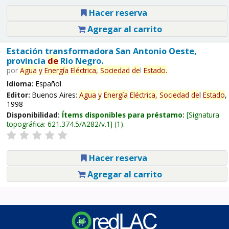
Hacer reserva
Agregar al carrito
Estación transformadora San Antonio Oeste,
provincia
de
Río Negro.
por
Agua
y
Energía
Eléctrica,
Sociedad
de
l
Estado
.
Idioma:
Español
Editor:
Buenos Aires:
Agua
y
Energía
Eléctrica,
Sociedad
de
l
Estado
,
1998
Disponibilidad:
Ítems disponibles para préstamo:
Signatura
topográfica:
621.374.5/A282/v.1
(1).
Hacer reserva
Agregar al carrito