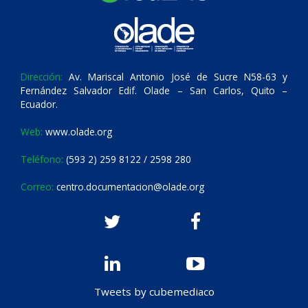
Dirección:
Av. Mariscal Antonio José de Sucre N58-63 y
Fernández Salvador Edif. Olade – San Carlos, Quito –
Ecuador.
Web:
www.olade.org
Teléfono:
(593 2) 259 8122 / 2598 280
Correo:
centro.documentacion@olade.org
Tweets by cubemediaco