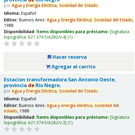
por
Agua
y
Energía
Eléctrica,
Sociedad
de
l
Estado
.
Idioma:
Español
Editor:
Buenos Aires:
Agua
y
Energía
Eléctrica,
Sociedad
de
l
Estado
,
1988
Disponibilidad:
Ítems disponibles para préstamo:
Signatura
topográfica:
621.374.5/A282/v.4
(1).
Hacer reserva
Agregar al carrito
Estacion transformadora San Antonio Oeste,
provincia
de
Río Negro.
por
Agua
y
Energía
Eléctrica,
Sociedad
de
l
Estado
.
Idioma:
Español
Editor:
Buenos Aires:
Agua
y
energía
eléctrica,
sociedad
de
l
estado
, 1988
Disponibilidad:
Ítems disponibles para préstamo:
Signatura
topográfica:
621.374.5/A282/v.3
(1).