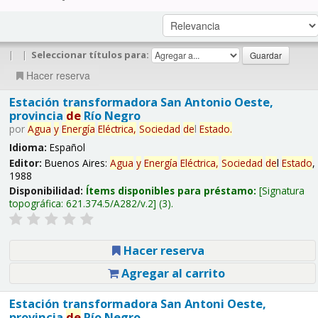
|
|
Seleccionar títulos para:
Hacer reserva
Estación transformadora San Antonio Oeste,
provincia
de
Río Negro
por
Agua
y
Energía
Eléctrica,
Sociedad
de
l
Estado
.
Idioma:
Español
Editor:
Buenos Aires:
Agua
y
Energía
Eléctrica,
Sociedad
de
l
Estado
,
1988
Disponibilidad:
Ítems disponibles para préstamo:
Signatura
topográfica:
621.374.5/A282/v.2
(3).
Hacer reserva
Agregar al carrito
Estación transformadora San Antoni Oeste,
provincia
de
Río Negro