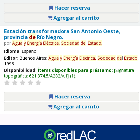
Hacer reserva
Agregar al carrito
Estación transformadora San Antonio Oeste,
provincia
de
Río Negro.
por
Agua
y
Energía
Eléctrica,
Sociedad
de
l
Estado
.
Idioma:
Español
Editor:
Buenos Aires:
Agua
y
Energía
Eléctrica,
Sociedad
de
l
Estado
,
1998
Disponibilidad:
Ítems disponibles para préstamo:
Signatura
topográfica:
621.374.5/A282/v.1
(1).
Hacer reserva
Agregar al carrito