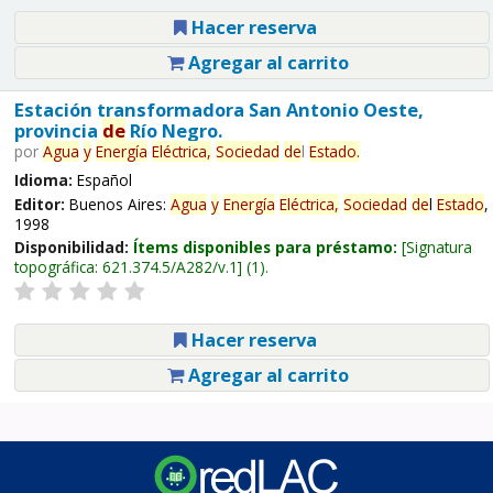
Hacer reserva
Agregar al carrito
Estación transformadora San Antonio Oeste,
provincia
de
Río Negro.
por
Agua
y
Energía
Eléctrica,
Sociedad
de
l
Estado
.
Idioma:
Español
Editor:
Buenos Aires:
Agua
y
Energía
Eléctrica,
Sociedad
de
l
Estado
,
1998
Disponibilidad:
Ítems disponibles para préstamo:
Signatura
topográfica:
621.374.5/A282/v.1
(1).
Hacer reserva
Agregar al carrito