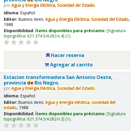
por
Agua
y
Energía
Eléctrica,
Sociedad
de
l
Estado
.
Idioma:
Español
Editor:
Buenos Aires:
Agua
y
Energía
Eléctrica,
Sociedad
de
l
Estado
,
1988
Disponibilidad:
Ítems disponibles para préstamo:
Signatura
topográfica:
621.374.5/A282/v.4
(1).
Hacer reserva
Agregar al carrito
Estacion transformadora San Antonio Oeste,
provincia
de
Río Negro.
por
Agua
y
Energía
Eléctrica,
Sociedad
de
l
Estado
.
Idioma:
Español
Editor:
Buenos Aires:
Agua
y
energía
eléctrica,
sociedad
de
l
estado
, 1988
Disponibilidad:
Ítems disponibles para préstamo:
Signatura
topográfica:
621.374.5/A282/v.3
(1).