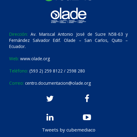
Dirección:
Av. Mariscal Antonio José de Sucre N58-63 y
Fernández Salvador Edif. Olade – San Carlos, Quito –
Ecuador.
Web:
www.olade.org
Teléfono:
(593 2) 259 8122 / 2598 280
Correo:
centro.documentacion@olade.org
Tweets by cubemediaco