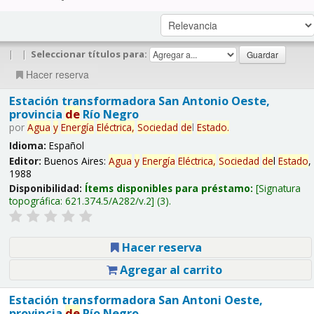
|
|
Seleccionar títulos para:
Hacer reserva
Estación transformadora San Antonio Oeste,
provincia
de
Río Negro
por
Agua
y
Energía
Eléctrica,
Sociedad
de
l
Estado
.
Idioma:
Español
Editor:
Buenos Aires:
Agua
y
Energía
Eléctrica,
Sociedad
de
l
Estado
,
1988
Disponibilidad:
Ítems disponibles para préstamo:
Signatura
topográfica:
621.374.5/A282/v.2
(3).
Hacer reserva
Agregar al carrito
Estación transformadora San Antoni Oeste,
provincia
de
Río Negro