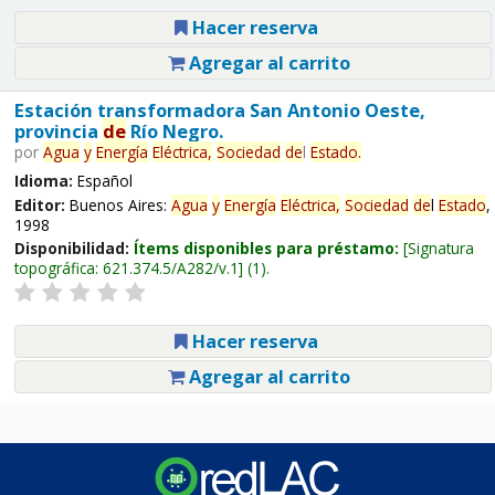
Hacer reserva
Agregar al carrito
Estación transformadora San Antonio Oeste,
provincia
de
Río Negro.
por
Agua
y
Energía
Eléctrica,
Sociedad
de
l
Estado
.
Idioma:
Español
Editor:
Buenos Aires:
Agua
y
Energía
Eléctrica,
Sociedad
de
l
Estado
,
1998
Disponibilidad:
Ítems disponibles para préstamo:
Signatura
topográfica:
621.374.5/A282/v.1
(1).
Hacer reserva
Agregar al carrito