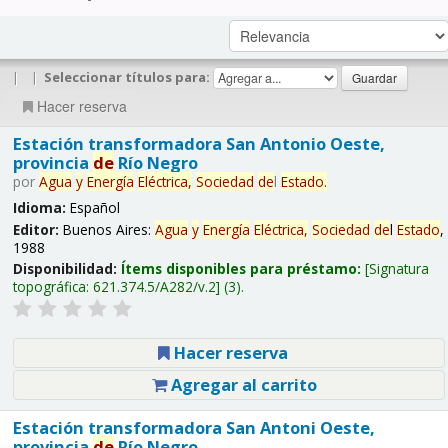
|
|
Seleccionar títulos para:
Hacer reserva
Estación transformadora San Antonio Oeste,
provincia
de
Río Negro
por
Agua
y
Energía
Eléctrica,
Sociedad
de
l
Estado
.
Idioma:
Español
Editor:
Buenos Aires:
Agua
y
Energía
Eléctrica,
Sociedad
de
l
Estado
,
1988
Disponibilidad:
Ítems disponibles para préstamo:
Signatura
topográfica:
621.374.5/A282/v.2
(3).
Hacer reserva
Agregar al carrito
Estación transformadora San Antoni Oeste,
provincia
de
Río Negro