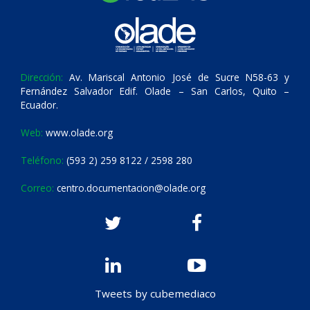
Dirección:
Av. Mariscal Antonio José de Sucre N58-63 y
Fernández Salvador Edif. Olade – San Carlos, Quito –
Ecuador.
Web:
www.olade.org
Teléfono:
(593 2) 259 8122 / 2598 280
Correo:
centro.documentacion@olade.org
Tweets by cubemediaco