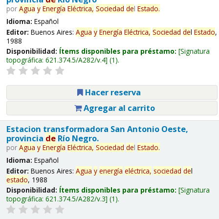
por
Agua
y
Energía
Eléctrica,
Sociedad
de
l
Estado
.
Idioma:
Español
Editor:
Buenos Aires:
Agua
y
Energía
Eléctrica,
Sociedad
de
l
Estado
,
1988
Disponibilidad:
Ítems disponibles para préstamo:
Signatura
topográfica:
621.374.5/A282/v.4
(1).
Hacer reserva
Agregar al carrito
Estacion transformadora San Antonio Oeste,
provincia
de
Río Negro.
por
Agua
y
Energía
Eléctrica,
Sociedad
de
l
Estado
.
Idioma:
Español
Editor:
Buenos Aires:
Agua
y
energía
eléctrica,
sociedad
de
l
estado
, 1988
Disponibilidad:
Ítems disponibles para préstamo:
Signatura
topográfica:
621.374.5/A282/v.3
(1).