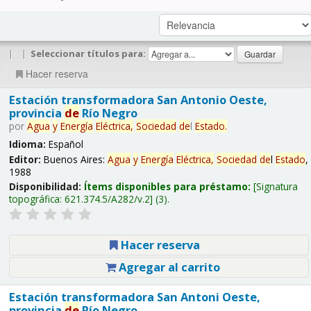
|
|
Seleccionar títulos para:
Hacer reserva
Estación transformadora San Antonio Oeste,
provincia
de
Río Negro
por
Agua
y
Energía
Eléctrica,
Sociedad
de
l
Estado
.
Idioma:
Español
Editor:
Buenos Aires:
Agua
y
Energía
Eléctrica,
Sociedad
de
l
Estado
,
1988
Disponibilidad:
Ítems disponibles para préstamo:
Signatura
topográfica:
621.374.5/A282/v.2
(3).
Hacer reserva
Agregar al carrito
Estación transformadora San Antoni Oeste,
provincia
de
Río Negro