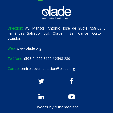
Dirección:
Av. Mariscal Antonio José de Sucre N58-63 y
Fernández Salvador Edif. Olade – San Carlos, Quito –
Ecuador.
Web:
www.olade.org
Teléfono:
(593 2) 259 8122 / 2598 280
Correo:
centro.documentacion@olade.org
Tweets by cubemediaco