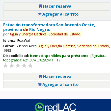
Hacer reserva
Agregar al carrito
Estación transformadora San Antonio Oeste,
provincia
de
Río Negro.
por
Agua
y
Energía
Eléctrica,
Sociedad
de
l
Estado
.
Idioma:
Español
Editor:
Buenos Aires:
Agua
y
Energía
Eléctrica,
Sociedad
de
l
Estado
,
1998
Disponibilidad:
Ítems disponibles para préstamo:
Signatura
topográfica:
621.374.5/A282/v.1
(1).
Hacer reserva
Agregar al carrito