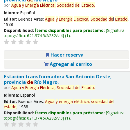
por
Agua
y
Energía
Eléctrica,
Sociedad
de
l
Estado
.
Idioma:
Español
Editor:
Buenos Aires:
Agua
y
Energía
Eléctrica,
Sociedad
de
l
Estado
,
1988
Disponibilidad:
Ítems disponibles para préstamo:
Signatura
topográfica:
621.374.5/A282/v.4
(1).
Hacer reserva
Agregar al carrito
Estacion transformadora San Antonio Oeste,
provincia
de
Río Negro.
por
Agua
y
Energía
Eléctrica,
Sociedad
de
l
Estado
.
Idioma:
Español
Editor:
Buenos Aires:
Agua
y
energía
eléctrica,
sociedad
de
l
estado
, 1988
Disponibilidad:
Ítems disponibles para préstamo:
Signatura
topográfica:
621.374.5/A282/v.3
(1).