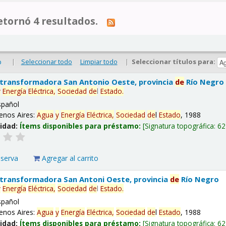
tornó 4 resultados.
|
Seleccionar todo
Limpiar todo
|
Seleccionar títulos para:
o
 transformadora San Antonio Oeste, provincia
de
Río Negro
y
Energía
Eléctrica,
Sociedad
de
l
Estado
.
spañol
enos Aires:
Agua
y
Energía
Eléctrica,
Sociedad
de
l
Estado
, 1988
lidad:
Ítems disponibles para préstamo:
Signatura topográfica:
62
eserva
Agregar al carrito
 transformadora San Antoni Oeste, provincia
de
Río Negro
y
Energía
Eléctrica,
Sociedad
de
l
Estado
.
spañol
enos Aires:
Agua
y
Energía
Eléctrica,
Sociedad
de
l
Estado
, 1988
lidad:
Ítems disponibles para préstamo:
Signatura topográfica:
62