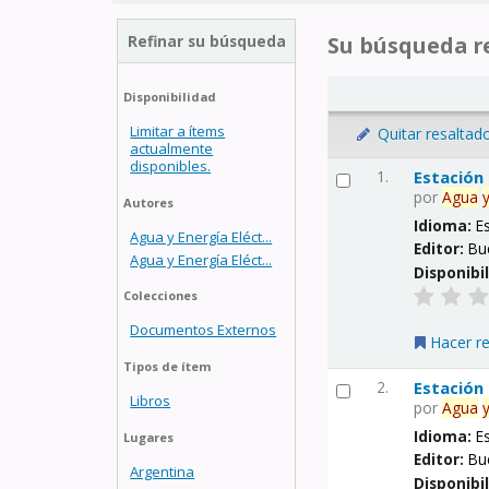
Refinar su búsqueda
Su búsqueda re
Disponibilidad
Limitar a ítems
Quitar resaltad
actualmente
disponibles.
1.
Estación
por
Agua
Autores
Idioma:
E
Agua y Energía Eléct...
Editor:
Bu
Agua y Energía Eléct...
Disponibi
Colecciones
Documentos Externos
Hacer r
Tipos de ítem
2.
Estación
Libros
por
Agua
Idioma:
E
Lugares
Editor:
Bu
Argentina
Disponibi