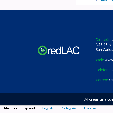
Dirección:
A
N58-63 y 
San Carlos
Web:
www.
Teléfono:
Correo:
ce
Al crear una cu
Idiomas:
Español
English
Português
Français