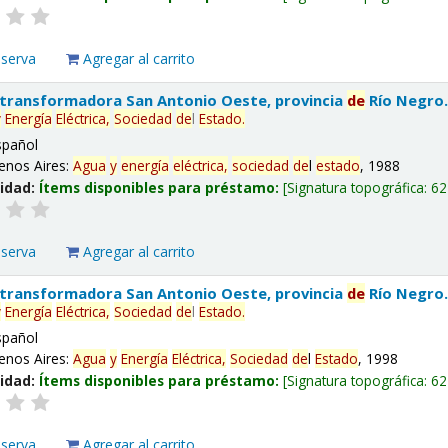
eserva
Agregar al carrito
 transformadora San Antonio Oeste, provincia
de
Río Negro
y
Energía
Eléctrica,
Sociedad
de
l
Estado
.
spañol
enos Aires:
Agua
y
energía
eléctrica,
sociedad
de
l
estado
, 1988
lidad:
Ítems disponibles para préstamo:
Signatura topográfica:
62
eserva
Agregar al carrito
 transformadora San Antonio Oeste, provincia
de
Río Negro
y
Energía
Eléctrica,
Sociedad
de
l
Estado
.
spañol
enos Aires:
Agua
y
Energía
Eléctrica,
Sociedad
de
l
Estado
, 1998
lidad:
Ítems disponibles para préstamo:
Signatura topográfica:
62
eserva
Agregar al carrito