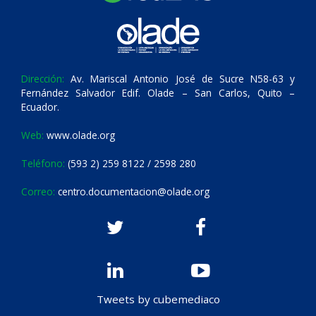
Dirección:
Av. Mariscal Antonio José de Sucre N58-63 y
Fernández Salvador Edif. Olade – San Carlos, Quito –
Ecuador.
Web:
www.olade.org
Teléfono:
(593 2) 259 8122 / 2598 280
Correo:
centro.documentacion@olade.org
Tweets by cubemediaco