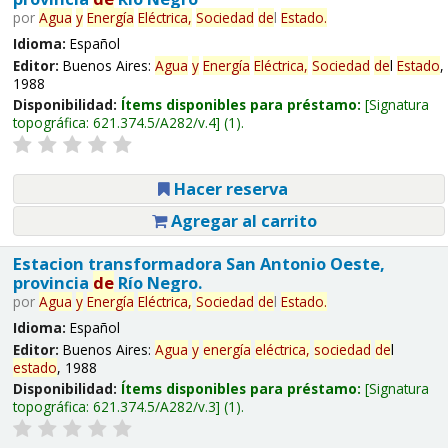
por
Agua
y
Energía
Eléctrica,
Sociedad
de
l
Estado
.
Idioma:
Español
Editor:
Buenos Aires:
Agua
y
Energía
Eléctrica,
Sociedad
de
l
Estado
,
1988
Disponibilidad:
Ítems disponibles para préstamo:
Signatura
topográfica:
621.374.5/A282/v.4
(1).
Hacer reserva
Agregar al carrito
Estacion transformadora San Antonio Oeste,
provincia
de
Río Negro.
por
Agua
y
Energía
Eléctrica,
Sociedad
de
l
Estado
.
Idioma:
Español
Editor:
Buenos Aires:
Agua
y
energía
eléctrica,
sociedad
de
l
estado
, 1988
Disponibilidad:
Ítems disponibles para préstamo:
Signatura
topográfica:
621.374.5/A282/v.3
(1).