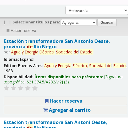
|
|
Seleccionar títulos para:
Hacer reserva
Estación transformadora San Antonio Oeste,
provincia
de
Río Negro
por
Agua
y
Energía
Eléctrica,
Sociedad
de
l
Estado
.
Idioma:
Español
Editor:
Buenos Aires:
Agua
y
Energía
Eléctrica,
Sociedad
de
l
Estado
,
1988
Disponibilidad:
Ítems disponibles para préstamo:
Signatura
topográfica:
621.374.5/A282/v.2
(3).
Hacer reserva
Agregar al carrito
Estación transformadora San Antoni Oeste,
provincia
de
Río Negro