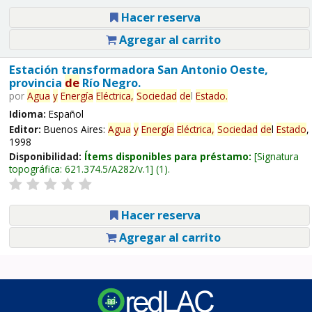
Hacer reserva
Agregar al carrito
Estación transformadora San Antonio Oeste,
provincia
de
Río Negro.
por
Agua
y
Energía
Eléctrica,
Sociedad
de
l
Estado
.
Idioma:
Español
Editor:
Buenos Aires:
Agua
y
Energía
Eléctrica,
Sociedad
de
l
Estado
,
1998
Disponibilidad:
Ítems disponibles para préstamo:
Signatura
topográfica:
621.374.5/A282/v.1
(1).
Hacer reserva
Agregar al carrito