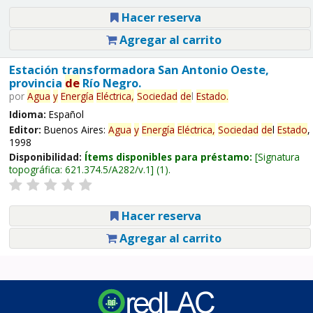
Hacer reserva
Agregar al carrito
Estación transformadora San Antonio Oeste,
provincia
de
Río Negro.
por
Agua
y
Energía
Eléctrica,
Sociedad
de
l
Estado
.
Idioma:
Español
Editor:
Buenos Aires:
Agua
y
Energía
Eléctrica,
Sociedad
de
l
Estado
,
1998
Disponibilidad:
Ítems disponibles para préstamo:
Signatura
topográfica:
621.374.5/A282/v.1
(1).
Hacer reserva
Agregar al carrito