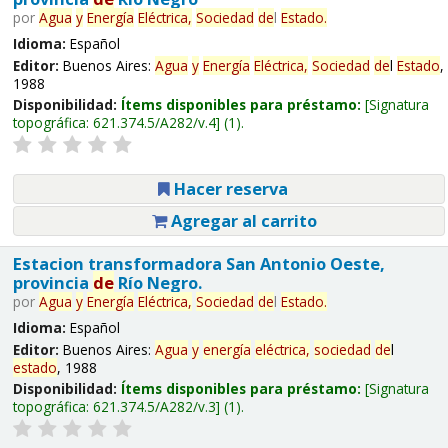
por
Agua
y
Energía
Eléctrica,
Sociedad
de
l
Estado
.
Idioma:
Español
Editor:
Buenos Aires:
Agua
y
Energía
Eléctrica,
Sociedad
de
l
Estado
,
1988
Disponibilidad:
Ítems disponibles para préstamo:
Signatura
topográfica:
621.374.5/A282/v.4
(1).
Hacer reserva
Agregar al carrito
Estacion transformadora San Antonio Oeste,
provincia
de
Río Negro.
por
Agua
y
Energía
Eléctrica,
Sociedad
de
l
Estado
.
Idioma:
Español
Editor:
Buenos Aires:
Agua
y
energía
eléctrica,
sociedad
de
l
estado
, 1988
Disponibilidad:
Ítems disponibles para préstamo:
Signatura
topográfica:
621.374.5/A282/v.3
(1).