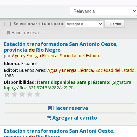
|
|
Seleccionar títulos para:
Hacer reserva
Estación transformadora San Antonio Oeste,
provincia
de
Río Negro
por
Agua
y
Energía
Eléctrica,
Sociedad
de
l
Estado
.
Idioma:
Español
Editor:
Buenos Aires:
Agua
y
Energía
Eléctrica,
Sociedad
de
l
Estado
,
1988
Disponibilidad:
Ítems disponibles para préstamo:
Signatura
topográfica:
621.374.5/A282/v.2
(3).
Hacer reserva
Agregar al carrito
Estación transformadora San Antoni Oeste,
provincia
de
Río Negro