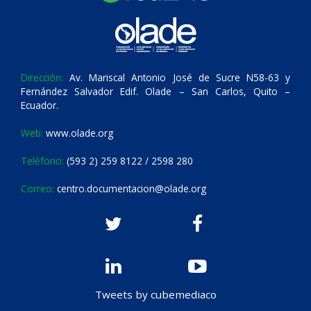
Dirección:
Av. Mariscal Antonio José de Sucre N58-63 y
Fernández Salvador Edif. Olade – San Carlos, Quito –
Ecuador.
Web:
www.olade.org
Teléfono:
(593 2) 259 8122 / 2598 280
Correo:
centro.documentacion@olade.org
Tweets by cubemediaco