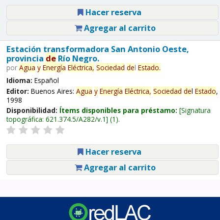
Hacer reserva
Agregar al carrito
Estación transformadora San Antonio Oeste,
provincia
de
Río Negro.
por
Agua
y
Energía
Eléctrica,
Sociedad
de
l
Estado
.
Idioma:
Español
Editor:
Buenos Aires:
Agua
y
Energía
Eléctrica,
Sociedad
de
l
Estado
,
1998
Disponibilidad:
Ítems disponibles para préstamo:
Signatura
topográfica:
621.374.5/A282/v.1
(1).
Hacer reserva
Agregar al carrito