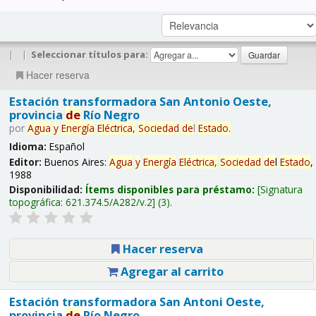
|
|
Seleccionar títulos para:
Hacer reserva
Estación transformadora San Antonio Oeste,
provincia
de
Río Negro
por
Agua
y
Energía
Eléctrica,
Sociedad
de
l
Estado
.
Idioma:
Español
Editor:
Buenos Aires:
Agua
y
Energía
Eléctrica,
Sociedad
de
l
Estado
,
1988
Disponibilidad:
Ítems disponibles para préstamo:
Signatura
topográfica:
621.374.5/A282/v.2
(3).
Hacer reserva
Agregar al carrito
Estación transformadora San Antoni Oeste,
provincia
de
Río Negro