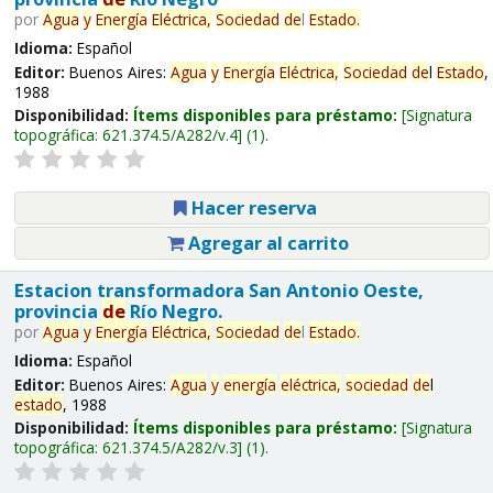
por
Agua
y
Energía
Eléctrica,
Sociedad
de
l
Estado
.
Idioma:
Español
Editor:
Buenos Aires:
Agua
y
Energía
Eléctrica,
Sociedad
de
l
Estado
,
1988
Disponibilidad:
Ítems disponibles para préstamo:
Signatura
topográfica:
621.374.5/A282/v.4
(1).
Hacer reserva
Agregar al carrito
Estacion transformadora San Antonio Oeste,
provincia
de
Río Negro.
por
Agua
y
Energía
Eléctrica,
Sociedad
de
l
Estado
.
Idioma:
Español
Editor:
Buenos Aires:
Agua
y
energía
eléctrica,
sociedad
de
l
estado
, 1988
Disponibilidad:
Ítems disponibles para préstamo:
Signatura
topográfica:
621.374.5/A282/v.3
(1).