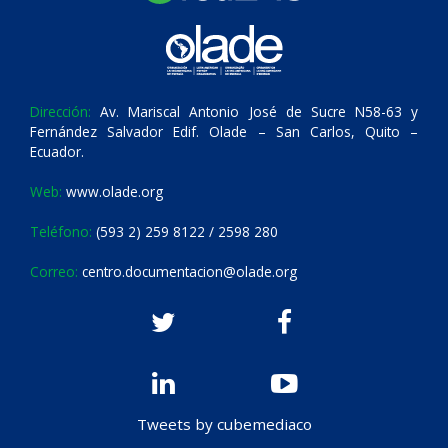
Dirección:
Av. Mariscal Antonio José de Sucre N58-63 y
Fernández Salvador Edif. Olade – San Carlos, Quito –
Ecuador.
Web:
www.olade.org
Teléfono:
(593 2) 259 8122 / 2598 280
Correo:
centro.documentacion@olade.org
Tweets by cubemediaco