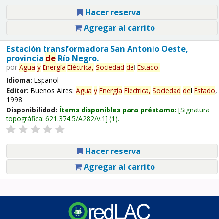
Hacer reserva
Agregar al carrito
Estación transformadora San Antonio Oeste,
provincia
de
Río Negro.
por
Agua
y
Energía
Eléctrica,
Sociedad
de
l
Estado
.
Idioma:
Español
Editor:
Buenos Aires:
Agua
y
Energía
Eléctrica,
Sociedad
de
l
Estado
,
1998
Disponibilidad:
Ítems disponibles para préstamo:
Signatura
topográfica:
621.374.5/A282/v.1
(1).
Hacer reserva
Agregar al carrito