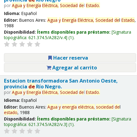
por
Agua
y
Energía
Eléctrica,
Sociedad
de
l
Estado
.
Idioma:
Español
Editor:
Buenos Aires:
Agua
y
Energía
Eléctrica,
Sociedad
de
l
Estado
,
1988
Disponibilidad:
Ítems disponibles para préstamo:
Signatura
topográfica:
621.374.5/A282/v.4
(1).
Hacer reserva
Agregar al carrito
Estacion transformadora San Antonio Oeste,
provincia
de
Río Negro.
por
Agua
y
Energía
Eléctrica,
Sociedad
de
l
Estado
.
Idioma:
Español
Editor:
Buenos Aires:
Agua
y
energía
eléctrica,
sociedad
de
l
estado
, 1988
Disponibilidad:
Ítems disponibles para préstamo:
Signatura
topográfica:
621.374.5/A282/v.3
(1).