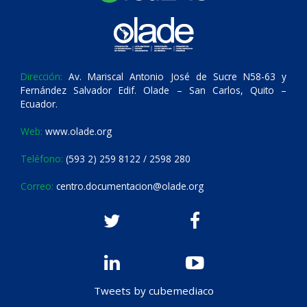
Dirección:
Av. Mariscal Antonio José de Sucre N58-63 y
Fernández Salvador Edif. Olade – San Carlos, Quito –
Ecuador.
Web:
www.olade.org
Teléfono:
(593 2) 259 8122 / 2598 280
Correo:
centro.documentacion@olade.org
Tweets by cubemediaco