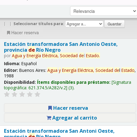
|
|
Seleccionar títulos para:
Hacer reserva
Estación transformadora San Antonio Oeste,
provincia
de
Río Negro
por
Agua
y
Energía
Eléctrica,
Sociedad
de
l
Estado
.
Idioma:
Español
Editor:
Buenos Aires:
Agua
y
Energía
Eléctrica,
Sociedad
de
l
Estado
,
1988
Disponibilidad:
Ítems disponibles para préstamo:
Signatura
topográfica:
621.374.5/A282/v.2
(3).
Hacer reserva
Agregar al carrito
Estación transformadora San Antoni Oeste,
provincia
de
Río Negro