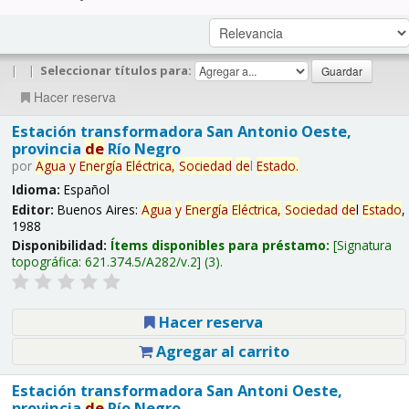
|
|
Seleccionar títulos para:
Hacer reserva
Estación transformadora San Antonio Oeste,
provincia
de
Río Negro
por
Agua
y
Energía
Eléctrica,
Sociedad
de
l
Estado
.
Idioma:
Español
Editor:
Buenos Aires:
Agua
y
Energía
Eléctrica,
Sociedad
de
l
Estado
,
1988
Disponibilidad:
Ítems disponibles para préstamo:
Signatura
topográfica:
621.374.5/A282/v.2
(3).
Hacer reserva
Agregar al carrito
Estación transformadora San Antoni Oeste,
provincia
de
Río Negro