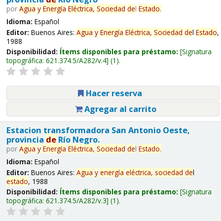
por
Agua
y
Energía
Eléctrica,
Sociedad
de
l
Estado
.
Idioma:
Español
Editor:
Buenos Aires:
Agua
y
Energía
Eléctrica,
Sociedad
de
l
Estado
,
1988
Disponibilidad:
Ítems disponibles para préstamo:
Signatura
topográfica:
621.374.5/A282/v.4
(1).
Hacer reserva
Agregar al carrito
Estacion transformadora San Antonio Oeste,
provincia
de
Río Negro.
por
Agua
y
Energía
Eléctrica,
Sociedad
de
l
Estado
.
Idioma:
Español
Editor:
Buenos Aires:
Agua
y
energía
eléctrica,
sociedad
de
l
estado
, 1988
Disponibilidad:
Ítems disponibles para préstamo:
Signatura
topográfica:
621.374.5/A282/v.3
(1).