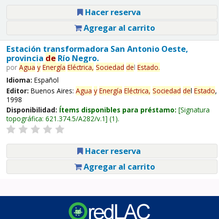
Hacer reserva
Agregar al carrito
Estación transformadora San Antonio Oeste,
provincia
de
Río Negro.
por
Agua
y
Energía
Eléctrica,
Sociedad
de
l
Estado
.
Idioma:
Español
Editor:
Buenos Aires:
Agua
y
Energía
Eléctrica,
Sociedad
de
l
Estado
,
1998
Disponibilidad:
Ítems disponibles para préstamo:
Signatura
topográfica:
621.374.5/A282/v.1
(1).
Hacer reserva
Agregar al carrito