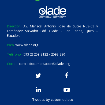
Dirección:
Av. Mariscal Antonio José de Sucre N58-63 y
Fernández Salvador Edif. Olade – San Carlos, Quito –
Ecuador.
Web:
www.olade.org
Teléfono:
(593 2) 259 8122 / 2598 280
Correo:
centro.documentacion@olade.org
Tweets by cubemediaco