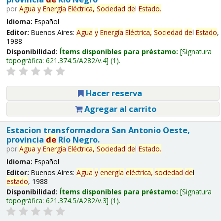
por
Agua
y
Energía
Eléctrica,
Sociedad
de
l
Estado
.
Idioma:
Español
Editor:
Buenos Aires:
Agua
y
Energía
Eléctrica,
Sociedad
de
l
Estado
,
1988
Disponibilidad:
Ítems disponibles para préstamo:
Signatura
topográfica:
621.374.5/A282/v.4
(1).
Hacer reserva
Agregar al carrito
Estacion transformadora San Antonio Oeste,
provincia
de
Río Negro.
por
Agua
y
Energía
Eléctrica,
Sociedad
de
l
Estado
.
Idioma:
Español
Editor:
Buenos Aires:
Agua
y
energía
eléctrica,
sociedad
de
l
estado
, 1988
Disponibilidad:
Ítems disponibles para préstamo:
Signatura
topográfica:
621.374.5/A282/v.3
(1).