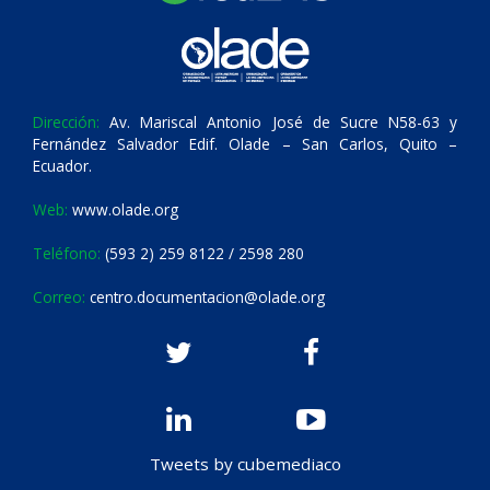
Dirección:
Av. Mariscal Antonio José de Sucre N58-63 y
Fernández Salvador Edif. Olade – San Carlos, Quito –
Ecuador.
Web:
www.olade.org
Teléfono:
(593 2) 259 8122 / 2598 280
Correo:
centro.documentacion@olade.org
Tweets by cubemediaco