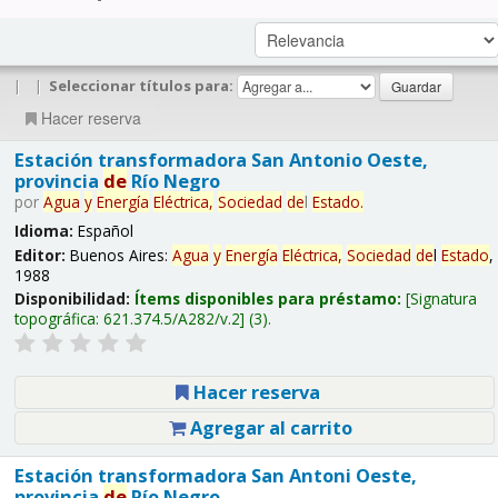
|
|
Seleccionar títulos para:
Hacer reserva
Estación transformadora San Antonio Oeste,
provincia
de
Río Negro
por
Agua
y
Energía
Eléctrica,
Sociedad
de
l
Estado
.
Idioma:
Español
Editor:
Buenos Aires:
Agua
y
Energía
Eléctrica,
Sociedad
de
l
Estado
,
1988
Disponibilidad:
Ítems disponibles para préstamo:
Signatura
topográfica:
621.374.5/A282/v.2
(3).
Hacer reserva
Agregar al carrito
Estación transformadora San Antoni Oeste,
provincia
de
Río Negro