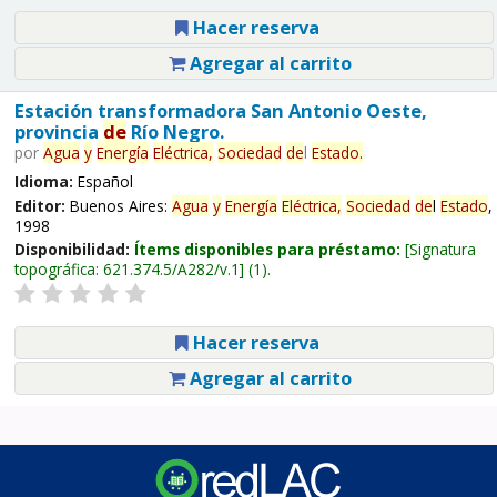
Hacer reserva
Agregar al carrito
Estación transformadora San Antonio Oeste,
provincia
de
Río Negro.
por
Agua
y
Energía
Eléctrica,
Sociedad
de
l
Estado
.
Idioma:
Español
Editor:
Buenos Aires:
Agua
y
Energía
Eléctrica,
Sociedad
de
l
Estado
,
1998
Disponibilidad:
Ítems disponibles para préstamo:
Signatura
topográfica:
621.374.5/A282/v.1
(1).
Hacer reserva
Agregar al carrito