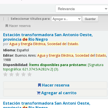
|
|
Seleccionar títulos para:
Hacer reserva
Estación transformadora San Antonio Oeste,
provincia
de
Río Negro
por
Agua
y
Energía
Eléctrica,
Sociedad
de
l
Estado
.
Idioma:
Español
Editor:
Buenos Aires:
Agua
y
Energía
Eléctrica,
Sociedad
de
l
Estado
,
1988
Disponibilidad:
Ítems disponibles para préstamo:
Signatura
topográfica:
621.374.5/A282/v.2
(3).
Hacer reserva
Agregar al carrito
Estación transformadora San Antoni Oeste,
provincia
de
Río Negro