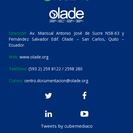
Dirección:
Av. Mariscal Antonio José de Sucre N58-63 y
Fernández Salvador Edif. Olade – San Carlos, Quito –
Ecuador.
Web:
www.olade.org
Teléfono:
(593 2) 259 8122 / 2598 280
Correo:
centro.documentacion@olade.org
Tweets by cubemediaco