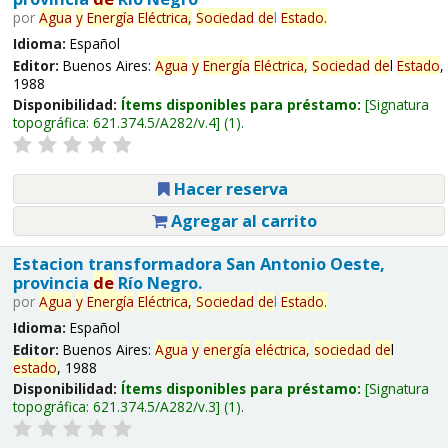
por
Agua
y
Energía
Eléctrica,
Sociedad
de
l
Estado
.
Idioma:
Español
Editor:
Buenos Aires:
Agua
y
Energía
Eléctrica,
Sociedad
de
l
Estado
,
1988
Disponibilidad:
Ítems disponibles para préstamo:
Signatura
topográfica:
621.374.5/A282/v.4
(1).
Hacer reserva
Agregar al carrito
Estacion transformadora San Antonio Oeste,
provincia
de
Río Negro.
por
Agua
y
Energía
Eléctrica,
Sociedad
de
l
Estado
.
Idioma:
Español
Editor:
Buenos Aires:
Agua
y
energía
eléctrica,
sociedad
de
l
estado
, 1988
Disponibilidad:
Ítems disponibles para préstamo:
Signatura
topográfica:
621.374.5/A282/v.3
(1).