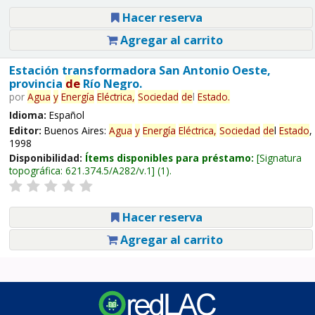
Hacer reserva
Agregar al carrito
Estación transformadora San Antonio Oeste,
provincia
de
Río Negro.
por
Agua
y
Energía
Eléctrica,
Sociedad
de
l
Estado
.
Idioma:
Español
Editor:
Buenos Aires:
Agua
y
Energía
Eléctrica,
Sociedad
de
l
Estado
,
1998
Disponibilidad:
Ítems disponibles para préstamo:
Signatura
topográfica:
621.374.5/A282/v.1
(1).
Hacer reserva
Agregar al carrito