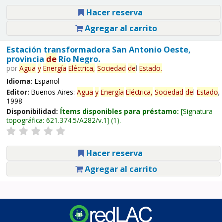
Hacer reserva
Agregar al carrito
Estación transformadora San Antonio Oeste,
provincia
de
Río Negro.
por
Agua
y
Energía
Eléctrica,
Sociedad
de
l
Estado
.
Idioma:
Español
Editor:
Buenos Aires:
Agua
y
Energía
Eléctrica,
Sociedad
de
l
Estado
,
1998
Disponibilidad:
Ítems disponibles para préstamo:
Signatura
topográfica:
621.374.5/A282/v.1
(1).
Hacer reserva
Agregar al carrito