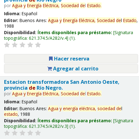
por
Agua
y
Energía
Eléctrica,
Sociedad
de
l
Estado
.
Idioma:
Español
Editor:
Buenos Aires:
Agua
y
Energía
Eléctrica,
Sociedad
de
l
Estado
,
1988
Disponibilidad:
Ítems disponibles para préstamo:
Signatura
topográfica:
621.374.5/A282/v.4
(1).
Hacer reserva
Agregar al carrito
Estacion transformadora San Antonio Oeste,
provincia
de
Río Negro.
por
Agua
y
Energía
Eléctrica,
Sociedad
de
l
Estado
.
Idioma:
Español
Editor:
Buenos Aires:
Agua
y
energía
eléctrica,
sociedad
de
l
estado
, 1988
Disponibilidad:
Ítems disponibles para préstamo:
Signatura
topográfica:
621.374.5/A282/v.3
(1).