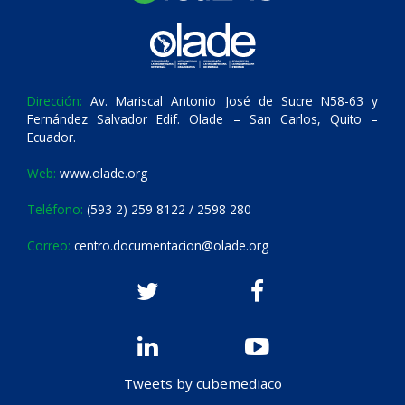
Dirección:
Av. Mariscal Antonio José de Sucre N58-63 y
Fernández Salvador Edif. Olade – San Carlos, Quito –
Ecuador.
Web:
www.olade.org
Teléfono:
(593 2) 259 8122 / 2598 280
Correo:
centro.documentacion@olade.org
Tweets by cubemediaco