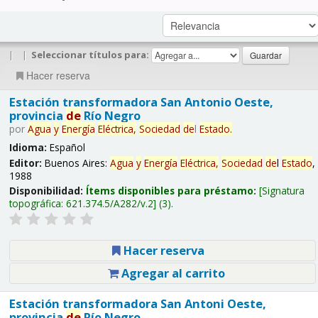
|
|
Seleccionar títulos para:
Hacer reserva
Estación transformadora San Antonio Oeste,
provincia
de
Río Negro
por
Agua
y
Energía
Eléctrica,
Sociedad
de
l
Estado
.
Idioma:
Español
Editor:
Buenos Aires:
Agua
y
Energía
Eléctrica,
Sociedad
de
l
Estado
,
1988
Disponibilidad:
Ítems disponibles para préstamo:
Signatura
topográfica:
621.374.5/A282/v.2
(3).
Hacer reserva
Agregar al carrito
Estación transformadora San Antoni Oeste,
provincia
de
Río Negro