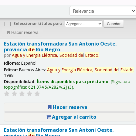
|
|
Seleccionar títulos para:
Hacer reserva
Estación transformadora San Antonio Oeste,
provincia
de
Río Negro
por
Agua
y
Energía
Eléctrica,
Sociedad
de
l
Estado
.
Idioma:
Español
Editor:
Buenos Aires:
Agua
y
Energía
Eléctrica,
Sociedad
de
l
Estado
,
1988
Disponibilidad:
Ítems disponibles para préstamo:
Signatura
topográfica:
621.374.5/A282/v.2
(3).
Hacer reserva
Agregar al carrito
Estación transformadora San Antoni Oeste,
provincia
de
Río Negro