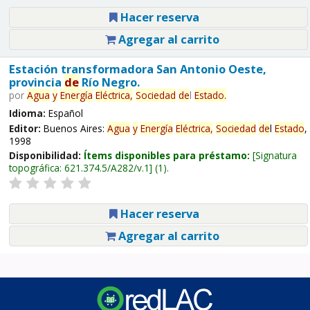
Hacer reserva
Agregar al carrito
Estación transformadora San Antonio Oeste,
provincia
de
Río Negro.
por
Agua
y
Energía
Eléctrica,
Sociedad
de
l
Estado
.
Idioma:
Español
Editor:
Buenos Aires:
Agua
y
Energía
Eléctrica,
Sociedad
de
l
Estado
,
1998
Disponibilidad:
Ítems disponibles para préstamo:
Signatura
topográfica:
621.374.5/A282/v.1
(1).
Hacer reserva
Agregar al carrito