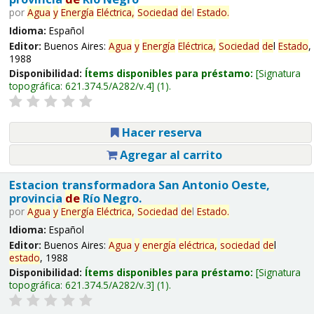
por
Agua
y
Energía
Eléctrica,
Sociedad
de
l
Estado
.
Idioma:
Español
Editor:
Buenos Aires:
Agua
y
Energía
Eléctrica,
Sociedad
de
l
Estado
,
1988
Disponibilidad:
Ítems disponibles para préstamo:
Signatura
topográfica:
621.374.5/A282/v.4
(1).
Hacer reserva
Agregar al carrito
Estacion transformadora San Antonio Oeste,
provincia
de
Río Negro.
por
Agua
y
Energía
Eléctrica,
Sociedad
de
l
Estado
.
Idioma:
Español
Editor:
Buenos Aires:
Agua
y
energía
eléctrica,
sociedad
de
l
estado
, 1988
Disponibilidad:
Ítems disponibles para préstamo:
Signatura
topográfica:
621.374.5/A282/v.3
(1).