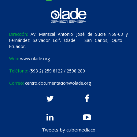
Dirección:
Av. Mariscal Antonio José de Sucre N58-63 y
Fernández Salvador Edif. Olade – San Carlos, Quito –
Ecuador.
Web:
www.olade.org
Teléfono:
(593 2) 259 8122 / 2598 280
Correo:
centro.documentacion@olade.org
Tweets by cubemediaco