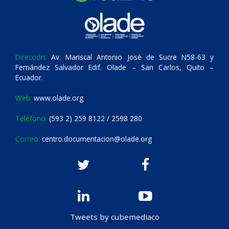
Dirección:
Av. Mariscal Antonio José de Sucre N58-63 y
Fernández Salvador Edif. Olade – San Carlos, Quito –
Ecuador.
Web:
www.olade.org
Teléfono:
(593 2) 259 8122 / 2598 280
Correo:
centro.documentacion@olade.org
Tweets by cubemediaco