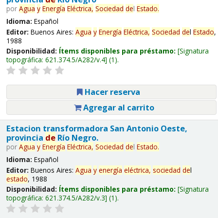
por
Agua
y
Energía
Eléctrica,
Sociedad
de
l
Estado
.
Idioma:
Español
Editor:
Buenos Aires:
Agua
y
Energía
Eléctrica,
Sociedad
de
l
Estado
,
1988
Disponibilidad:
Ítems disponibles para préstamo:
Signatura
topográfica:
621.374.5/A282/v.4
(1).
Hacer reserva
Agregar al carrito
Estacion transformadora San Antonio Oeste,
provincia
de
Río Negro.
por
Agua
y
Energía
Eléctrica,
Sociedad
de
l
Estado
.
Idioma:
Español
Editor:
Buenos Aires:
Agua
y
energía
eléctrica,
sociedad
de
l
estado
, 1988
Disponibilidad:
Ítems disponibles para préstamo:
Signatura
topográfica:
621.374.5/A282/v.3
(1).