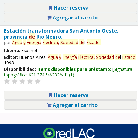
Hacer reserva
Agregar al carrito
Estación transformadora San Antonio Oeste,
provincia
de
Río Negro.
por
Agua
y
Energía
Eléctrica,
Sociedad
de
l
Estado
.
Idioma:
Español
Editor:
Buenos Aires:
Agua
y
Energía
Eléctrica,
Sociedad
de
l
Estado
,
1998
Disponibilidad:
Ítems disponibles para préstamo:
Signatura
topográfica:
621.374.5/A282/v.1
(1).
Hacer reserva
Agregar al carrito