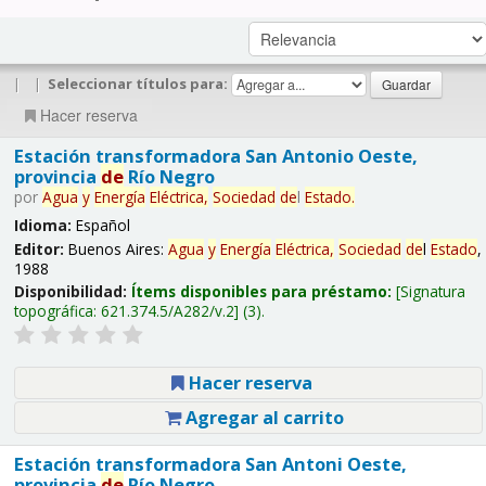
|
|
Seleccionar títulos para:
Hacer reserva
Estación transformadora San Antonio Oeste,
provincia
de
Río Negro
por
Agua
y
Energía
Eléctrica,
Sociedad
de
l
Estado
.
Idioma:
Español
Editor:
Buenos Aires:
Agua
y
Energía
Eléctrica,
Sociedad
de
l
Estado
,
1988
Disponibilidad:
Ítems disponibles para préstamo:
Signatura
topográfica:
621.374.5/A282/v.2
(3).
Hacer reserva
Agregar al carrito
Estación transformadora San Antoni Oeste,
provincia
de
Río Negro