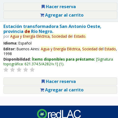
Hacer reserva
Agregar al carrito
Estación transformadora San Antonio Oeste,
provincia
de
Río Negro.
por
Agua
y
Energía
Eléctrica,
Sociedad
de
l
Estado
.
Idioma:
Español
Editor:
Buenos Aires:
Agua
y
Energía
Eléctrica,
Sociedad
de
l
Estado
,
1998
Disponibilidad:
Ítems disponibles para préstamo:
Signatura
topográfica:
621.374.5/A282/v.1
(1).
Hacer reserva
Agregar al carrito