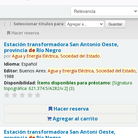
|
|
Seleccionar títulos para:
Hacer reserva
Estación transformadora San Antonio Oeste,
provincia
de
Río Negro
por
Agua
y
Energía
Eléctrica,
Sociedad
de
l
Estado
.
Idioma:
Español
Editor:
Buenos Aires:
Agua
y
Energía
Eléctrica,
Sociedad
de
l
Estado
,
1988
Disponibilidad:
Ítems disponibles para préstamo:
Signatura
topográfica:
621.374.5/A282/v.2
(3).
Hacer reserva
Agregar al carrito
Estación transformadora San Antoni Oeste,
provincia
de
Río Negro