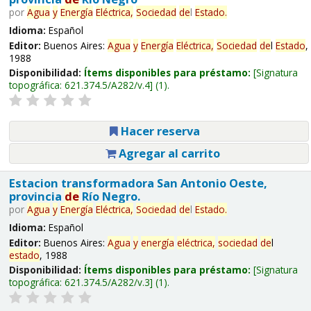
por
Agua
y
Energía
Eléctrica,
Sociedad
de
l
Estado
.
Idioma:
Español
Editor:
Buenos Aires:
Agua
y
Energía
Eléctrica,
Sociedad
de
l
Estado
,
1988
Disponibilidad:
Ítems disponibles para préstamo:
Signatura
topográfica:
621.374.5/A282/v.4
(1).
Hacer reserva
Agregar al carrito
Estacion transformadora San Antonio Oeste,
provincia
de
Río Negro.
por
Agua
y
Energía
Eléctrica,
Sociedad
de
l
Estado
.
Idioma:
Español
Editor:
Buenos Aires:
Agua
y
energía
eléctrica,
sociedad
de
l
estado
, 1988
Disponibilidad:
Ítems disponibles para préstamo:
Signatura
topográfica:
621.374.5/A282/v.3
(1).