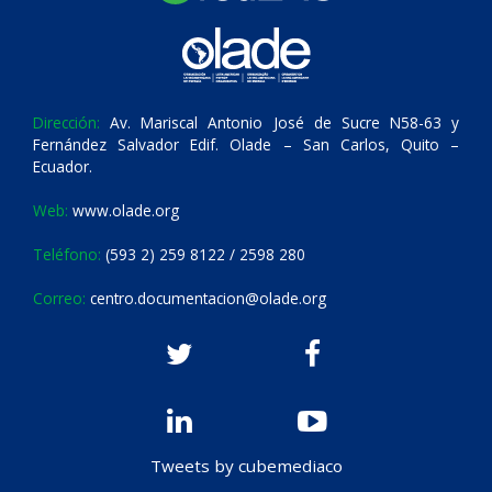
Dirección:
Av. Mariscal Antonio José de Sucre N58-63 y
Fernández Salvador Edif. Olade – San Carlos, Quito –
Ecuador.
Web:
www.olade.org
Teléfono:
(593 2) 259 8122 / 2598 280
Correo:
centro.documentacion@olade.org
Tweets by cubemediaco