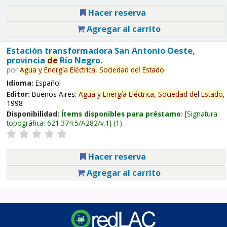
Hacer reserva
Agregar al carrito
Estación transformadora San Antonio Oeste,
provincia
de
Río Negro.
por
Agua
y
Energía
Eléctrica,
Sociedad
de
l
Estado
.
Idioma:
Español
Editor:
Buenos Aires:
Agua
y
Energía
Eléctrica,
Sociedad
de
l
Estado
,
1998
Disponibilidad:
Ítems disponibles para préstamo:
Signatura
topográfica:
621.374.5/A282/v.1
(1).
Hacer reserva
Agregar al carrito