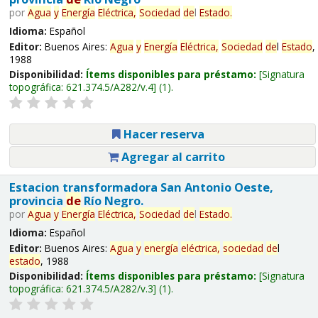
por
Agua
y
Energía
Eléctrica,
Sociedad
de
l
Estado
.
Idioma:
Español
Editor:
Buenos Aires:
Agua
y
Energía
Eléctrica,
Sociedad
de
l
Estado
,
1988
Disponibilidad:
Ítems disponibles para préstamo:
Signatura
topográfica:
621.374.5/A282/v.4
(1).
Hacer reserva
Agregar al carrito
Estacion transformadora San Antonio Oeste,
provincia
de
Río Negro.
por
Agua
y
Energía
Eléctrica,
Sociedad
de
l
Estado
.
Idioma:
Español
Editor:
Buenos Aires:
Agua
y
energía
eléctrica,
sociedad
de
l
estado
, 1988
Disponibilidad:
Ítems disponibles para préstamo:
Signatura
topográfica:
621.374.5/A282/v.3
(1).