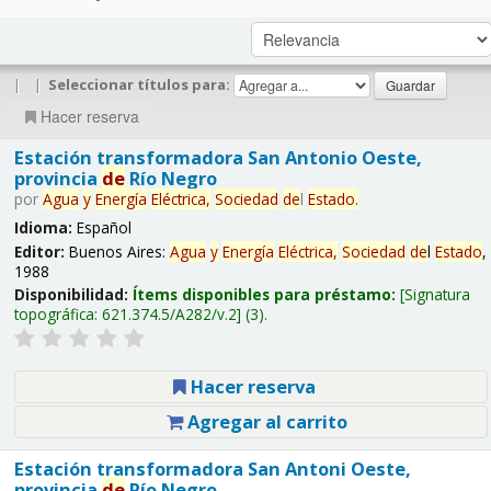
|
|
Seleccionar títulos para:
Hacer reserva
Estación transformadora San Antonio Oeste,
provincia
de
Río Negro
por
Agua
y
Energía
Eléctrica,
Sociedad
de
l
Estado
.
Idioma:
Español
Editor:
Buenos Aires:
Agua
y
Energía
Eléctrica,
Sociedad
de
l
Estado
,
1988
Disponibilidad:
Ítems disponibles para préstamo:
Signatura
topográfica:
621.374.5/A282/v.2
(3).
Hacer reserva
Agregar al carrito
Estación transformadora San Antoni Oeste,
provincia
de
Río Negro