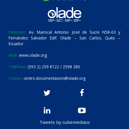
Dirección:
Av. Mariscal Antonio José de Sucre N58-63 y
Fernández Salvador Edif. Olade – San Carlos, Quito –
Ecuador.
Web:
www.olade.org
Teléfono:
(593 2) 259 8122 / 2598 280
Correo:
centro.documentacion@olade.org
Tweets by cubemediaco