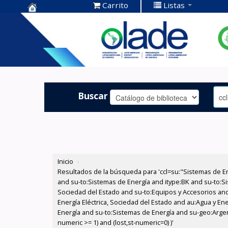
Carrito
Listas
Centro de
Documentación
OLADE -
Buscar
Inicio
›
Resultados de la búsqueda para 'ccl=su:"Sistemas de E
and su-to:Sistemas de Energía and itype:BK and su-to:Si
Sociedad del Estado and su-to:Equipos y Accesorios and
Energía Eléctrica, Sociedad del Estado and au:Agua y En
Energía and su-to:Sistemas de Energía and su-geo:Argen
numeric >= 1) and (lost,st-numeric=0) )'