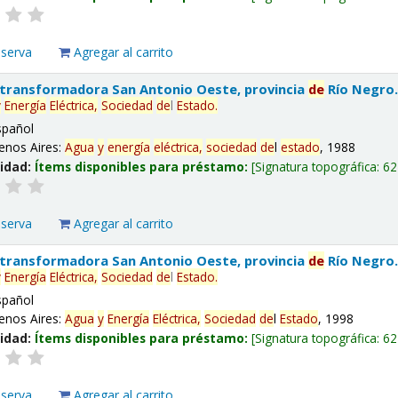
eserva
Agregar al carrito
 transformadora San Antonio Oeste, provincia
de
Río Negro
y
Energía
Eléctrica,
Sociedad
de
l
Estado
.
spañol
enos Aires:
Agua
y
energía
eléctrica,
sociedad
de
l
estado
, 1988
lidad:
Ítems disponibles para préstamo:
Signatura topográfica:
62
eserva
Agregar al carrito
 transformadora San Antonio Oeste, provincia
de
Río Negro
y
Energía
Eléctrica,
Sociedad
de
l
Estado
.
spañol
enos Aires:
Agua
y
Energía
Eléctrica,
Sociedad
de
l
Estado
, 1998
lidad:
Ítems disponibles para préstamo:
Signatura topográfica:
62
eserva
Agregar al carrito