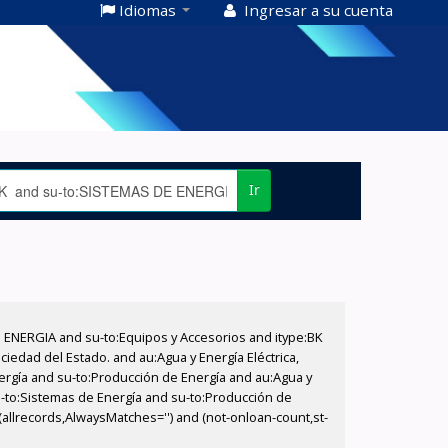
Idiomas
Ingresar a su cuenta
Ir
E ENERGIA and su-to:Equipos y Accesorios and itype:BK
iedad del Estado. and au:Agua y Energía Eléctrica,
nergía and su-to:Producción de Energía and au:Agua y
su-to:Sistemas de Energía and su-to:Producción de
allrecords,AlwaysMatches='') and (not-onloan-count,st-