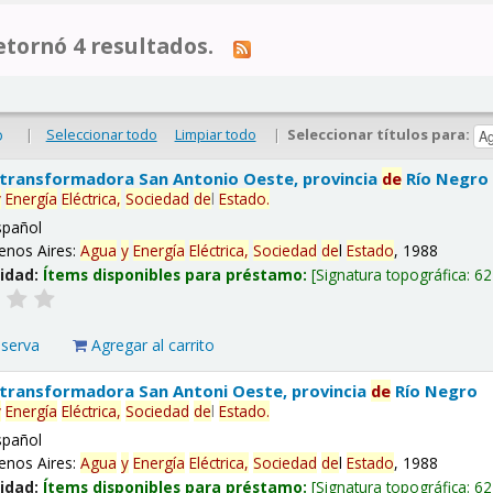
tornó 4 resultados.
|
Seleccionar todo
Limpiar todo
|
Seleccionar títulos para:
o
 transformadora San Antonio Oeste, provincia
de
Río Negro
y
Energía
Eléctrica,
Sociedad
de
l
Estado
.
spañol
enos Aires:
Agua
y
Energía
Eléctrica,
Sociedad
de
l
Estado
, 1988
lidad:
Ítems disponibles para préstamo:
Signatura topográfica:
62
eserva
Agregar al carrito
 transformadora San Antoni Oeste, provincia
de
Río Negro
y
Energía
Eléctrica,
Sociedad
de
l
Estado
.
spañol
enos Aires:
Agua
y
Energía
Eléctrica,
Sociedad
de
l
Estado
, 1988
lidad:
Ítems disponibles para préstamo:
Signatura topográfica:
62