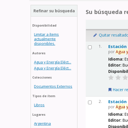
Refinar su búsqueda
Su búsqueda re
Disponibilidad
Limitar a ítems
Quitar resaltad
actualmente
disponibles.
1.
Estación
por
Agua
Autores
Idioma:
E
Agua y Energía Eléct...
Editor:
Bu
Agua y Energía Eléct...
Disponibi
Colecciones
Documentos Externos
Hacer r
Tipos de ítem
2.
Estación
Libros
por
Agua
Idioma:
E
Lugares
Editor:
Bu
Argentina
Disponibi