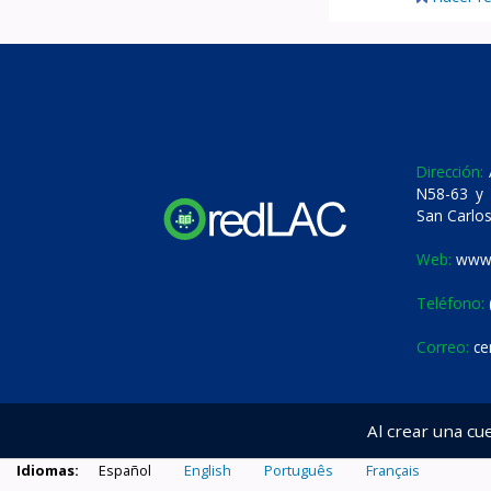
Dirección:
A
N58-63 y 
San Carlos
Web:
www.
Teléfono:
Correo:
ce
Al crear una cu
Idiomas:
Español
English
Português
Français