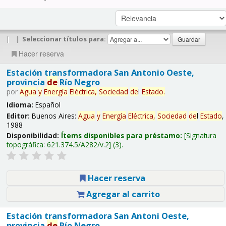
|
|
Seleccionar títulos para:
Hacer reserva
Estación transformadora San Antonio Oeste,
provincia
de
Río Negro
por
Agua
y
Energía
Eléctrica,
Sociedad
de
l
Estado
.
Idioma:
Español
Editor:
Buenos Aires:
Agua
y
Energía
Eléctrica,
Sociedad
de
l
Estado
,
1988
Disponibilidad:
Ítems disponibles para préstamo:
Signatura
topográfica:
621.374.5/A282/v.2
(3).
Hacer reserva
Agregar al carrito
Estación transformadora San Antoni Oeste,
provincia
de
Río Negro