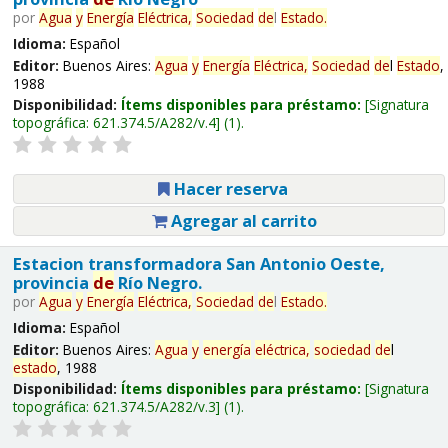
por
Agua
y
Energía
Eléctrica,
Sociedad
de
l
Estado
.
Idioma:
Español
Editor:
Buenos Aires:
Agua
y
Energía
Eléctrica,
Sociedad
de
l
Estado
,
1988
Disponibilidad:
Ítems disponibles para préstamo:
Signatura
topográfica:
621.374.5/A282/v.4
(1).
Hacer reserva
Agregar al carrito
Estacion transformadora San Antonio Oeste,
provincia
de
Río Negro.
por
Agua
y
Energía
Eléctrica,
Sociedad
de
l
Estado
.
Idioma:
Español
Editor:
Buenos Aires:
Agua
y
energía
eléctrica,
sociedad
de
l
estado
, 1988
Disponibilidad:
Ítems disponibles para préstamo:
Signatura
topográfica:
621.374.5/A282/v.3
(1).