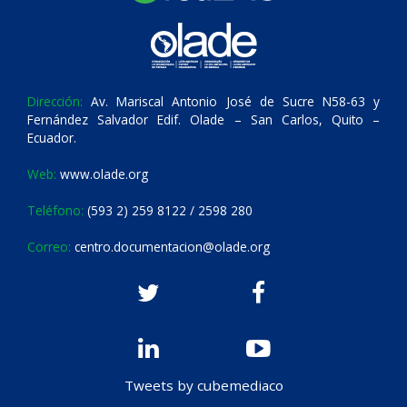
Dirección:
Av. Mariscal Antonio José de Sucre N58-63 y
Fernández Salvador Edif. Olade – San Carlos, Quito –
Ecuador.
Web:
www.olade.org
Teléfono:
(593 2) 259 8122 / 2598 280
Correo:
centro.documentacion@olade.org
Tweets by cubemediaco