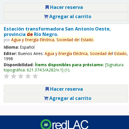
Hacer reserva
Agregar al carrito
Estación transformadora San Antonio Oeste,
provincia
de
Río Negro.
por
Agua
y
Energía
Eléctrica,
Sociedad
de
l
Estado
.
Idioma:
Español
Editor:
Buenos Aires:
Agua
y
Energía
Eléctrica,
Sociedad
de
l
Estado
,
1998
Disponibilidad:
Ítems disponibles para préstamo:
Signatura
topográfica:
621.374.5/A282/v.1
(1).
Hacer reserva
Agregar al carrito