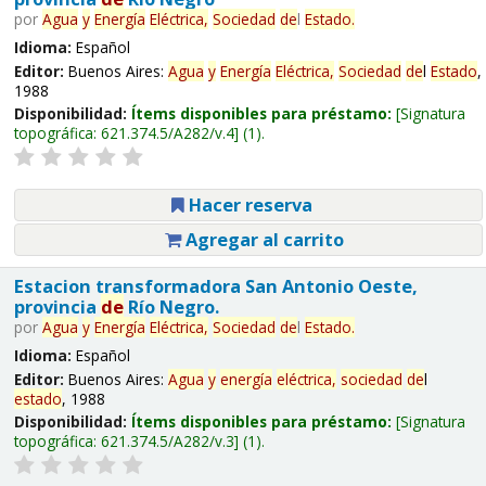
por
Agua
y
Energía
Eléctrica,
Sociedad
de
l
Estado
.
Idioma:
Español
Editor:
Buenos Aires:
Agua
y
Energía
Eléctrica,
Sociedad
de
l
Estado
,
1988
Disponibilidad:
Ítems disponibles para préstamo:
Signatura
topográfica:
621.374.5/A282/v.4
(1).
Hacer reserva
Agregar al carrito
Estacion transformadora San Antonio Oeste,
provincia
de
Río Negro.
por
Agua
y
Energía
Eléctrica,
Sociedad
de
l
Estado
.
Idioma:
Español
Editor:
Buenos Aires:
Agua
y
energía
eléctrica,
sociedad
de
l
estado
, 1988
Disponibilidad:
Ítems disponibles para préstamo:
Signatura
topográfica:
621.374.5/A282/v.3
(1).