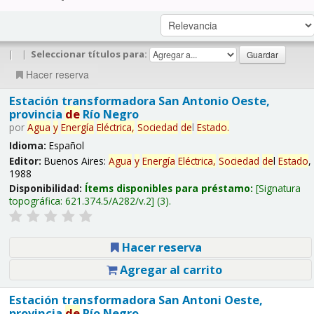
|
|
Seleccionar títulos para:
Hacer reserva
Estación transformadora San Antonio Oeste,
provincia
de
Río Negro
por
Agua
y
Energía
Eléctrica,
Sociedad
de
l
Estado
.
Idioma:
Español
Editor:
Buenos Aires:
Agua
y
Energía
Eléctrica,
Sociedad
de
l
Estado
,
1988
Disponibilidad:
Ítems disponibles para préstamo:
Signatura
topográfica:
621.374.5/A282/v.2
(3).
Hacer reserva
Agregar al carrito
Estación transformadora San Antoni Oeste,
provincia
de
Río Negro