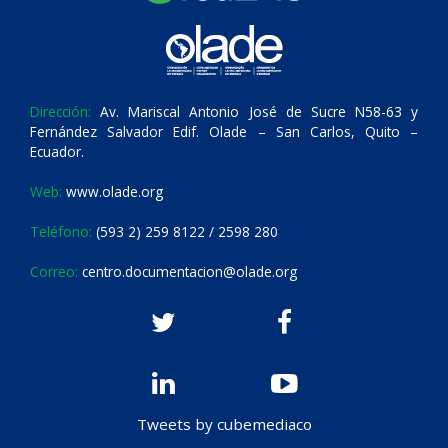
Dirección:
Av. Mariscal Antonio José de Sucre N58-63 y
Fernández Salvador Edif. Olade – San Carlos, Quito –
Ecuador.
Web:
www.olade.org
Teléfono:
(593 2) 259 8122 / 2598 280
Correo:
centro.documentacion@olade.org
Tweets by cubemediaco