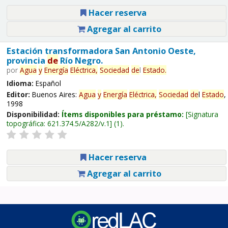
Hacer reserva
Agregar al carrito
Estación transformadora San Antonio Oeste,
provincia
de
Río Negro.
por
Agua
y
Energía
Eléctrica,
Sociedad
de
l
Estado
.
Idioma:
Español
Editor:
Buenos Aires:
Agua
y
Energía
Eléctrica,
Sociedad
de
l
Estado
,
1998
Disponibilidad:
Ítems disponibles para préstamo:
Signatura
topográfica:
621.374.5/A282/v.1
(1).
Hacer reserva
Agregar al carrito