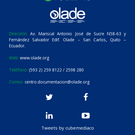
Dirección:
Av. Mariscal Antonio José de Sucre N58-63 y
Fernández Salvador Edif. Olade – San Carlos, Quito –
Ecuador.
Web:
www.olade.org
Teléfono:
(593 2) 259 8122 / 2598 280
Correo:
centro.documentacion@olade.org
Tweets by cubemediaco