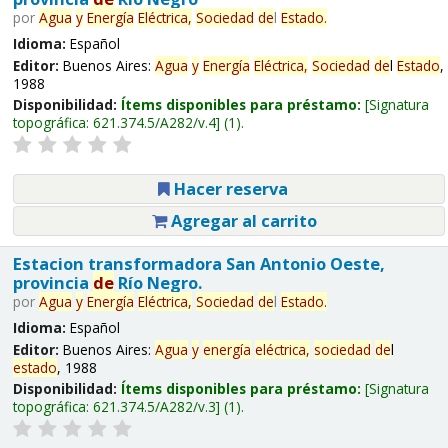
por
Agua
y
Energía
Eléctrica,
Sociedad
de
l
Estado
.
Idioma:
Español
Editor:
Buenos Aires:
Agua
y
Energía
Eléctrica,
Sociedad
de
l
Estado
,
1988
Disponibilidad:
Ítems disponibles para préstamo:
Signatura
topográfica:
621.374.5/A282/v.4
(1).
Hacer reserva
Agregar al carrito
Estacion transformadora San Antonio Oeste,
provincia
de
Río Negro.
por
Agua
y
Energía
Eléctrica,
Sociedad
de
l
Estado
.
Idioma:
Español
Editor:
Buenos Aires:
Agua
y
energía
eléctrica,
sociedad
de
l
estado
, 1988
Disponibilidad:
Ítems disponibles para préstamo:
Signatura
topográfica:
621.374.5/A282/v.3
(1).