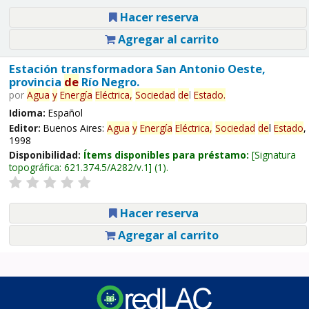
Hacer reserva
Agregar al carrito
Estación transformadora San Antonio Oeste,
provincia
de
Río Negro.
por
Agua
y
Energía
Eléctrica,
Sociedad
de
l
Estado
.
Idioma:
Español
Editor:
Buenos Aires:
Agua
y
Energía
Eléctrica,
Sociedad
de
l
Estado
,
1998
Disponibilidad:
Ítems disponibles para préstamo:
Signatura
topográfica:
621.374.5/A282/v.1
(1).
Hacer reserva
Agregar al carrito