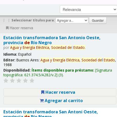
|
|
Seleccionar títulos para:
Hacer reserva
Estación transformadora San Antonio Oeste,
provincia
de
Río Negro
por
Agua
y
Energía
Eléctrica,
Sociedad
de
l
Estado
.
Idioma:
Español
Editor:
Buenos Aires:
Agua
y
Energía
Eléctrica,
Sociedad
de
l
Estado
,
1988
Disponibilidad:
Ítems disponibles para préstamo:
Signatura
topográfica:
621.374.5/A282/v.2
(3).
Hacer reserva
Agregar al carrito
Estación transformadora San Antoni Oeste,
provincia
de
Río Negro