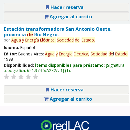
Hacer reserva
Agregar al carrito
Estación transformadora San Antonio Oeste,
provincia
de
Río Negro.
por
Agua
y
Energía
Eléctrica,
Sociedad
de
l
Estado
.
Idioma:
Español
Editor:
Buenos Aires:
Agua
y
Energía
Eléctrica,
Sociedad
de
l
Estado
,
1998
Disponibilidad:
Ítems disponibles para préstamo:
Signatura
topográfica:
621.374.5/A282/v.1
(1).
Hacer reserva
Agregar al carrito