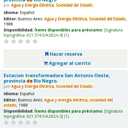
por
Agua
y
Energía
Eléctrica,
Sociedad
de
l
Estado
.
Idioma:
Español
Editor:
Buenos Aires:
Agua
y
Energía
Eléctrica,
Sociedad
de
l
Estado
,
1988
Disponibilidad:
Ítems disponibles para préstamo:
Signatura
topográfica:
621.374.5/A282/v.4
(1).
Hacer reserva
Agregar al carrito
Estacion transformadora San Antonio Oeste,
provincia
de
Río Negro.
por
Agua
y
Energía
Eléctrica,
Sociedad
de
l
Estado
.
Idioma:
Español
Editor:
Buenos Aires:
Agua
y
energía
eléctrica,
sociedad
de
l
estado
, 1988
Disponibilidad:
Ítems disponibles para préstamo:
Signatura
topográfica:
621.374.5/A282/v.3
(1).