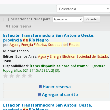
|
|
Seleccionar títulos para:
Hacer reserva
Estación transformadora San Antonio Oeste,
provincia
de
Río Negro
por
Agua
y
Energía
Eléctrica,
Sociedad
de
l
Estado
.
Idioma:
Español
Editor:
Buenos Aires:
Agua
y
Energía
Eléctrica,
Sociedad
de
l
Estado
,
1988
Disponibilidad:
Ítems disponibles para préstamo:
Signatura
topográfica:
621.374.5/A282/v.2
(3).
Hacer reserva
Agregar al carrito
Estación transformadora San Antoni Oeste,
provincia
de
Río Negro